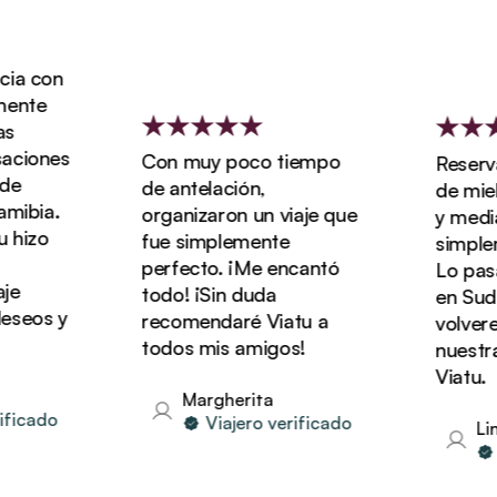
a con
nte
ciones
Con muy poco tiempo
Reservam
e
de antelación,
de miel 
ibia.
organizaron un viaje que
y media c
hizo
fue simplemente
simpleme
perfecto. ¡Me encantó
Lo pasam
e
todo! ¡Sin duda
en Sudáf
seos y
recomendaré Viatu a
volverem
todos mis amigos!
nuestras
Viatu.
Margherita
icado
Viajero verificado
Lind
Vi