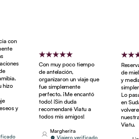
a con
nte
ciones
Con muy poco tiempo
Reservam
e
de antelación,
de miel 
ibia.
organizaron un viaje que
y media c
hizo
fue simplemente
simpleme
perfecto. ¡Me encantó
Lo pasam
todo! ¡Sin duda
en Sudáfr
eos y
recomendaré Viatu a
volverem
todos mis amigos!
nuestras
Viatu.
Margherita
icado
Viajero verificado