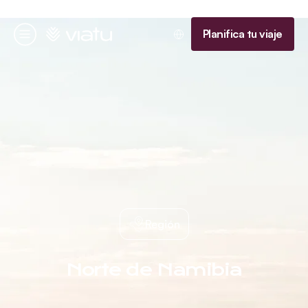
Página de inicio
Planifica tu viaje
Menú
Región
Norte de Namibia