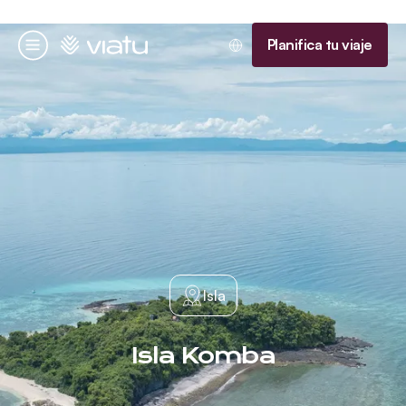
Página de inicio
Planifica tu viaje
Menú
Isla
Isla Komba