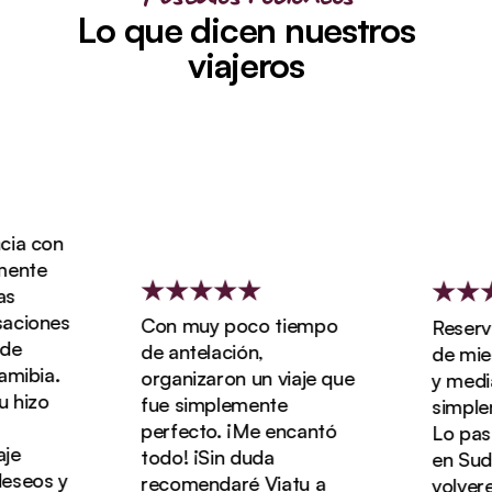
Lo que dicen nuestros
viajeros
a con
nte
ciones
Con muy poco tiempo
Reservam
e
de antelación,
de miel 
ibia.
organizaron un viaje que
y media c
hizo
fue simplemente
simpleme
perfecto. ¡Me encantó
Lo pasam
e
todo! ¡Sin duda
en Sudáf
seos y
recomendaré Viatu a
volverem