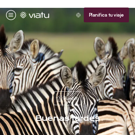
Página de inicio
Planifica tu viaje
Menú
Pueblo
Buenas tardes