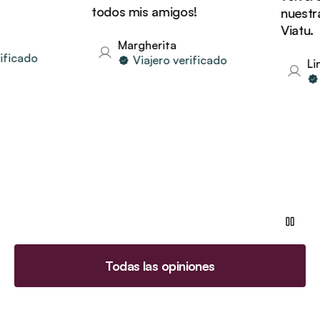
todos mis amigos!
nuestras
Viatu.
Margherita
icado
Viajero verificado
Lind
V
Todas las opiniones