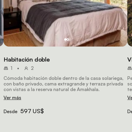
Habitación doble
V
1
•
2
Cómoda habitación doble dentro de la casa solariega,
Pe
con baño privado, cama extragrande y terraza privada
so
con vistas a la reserva natural de Amakhala.
te
en
ch
Ver más
V
597 US$
Desde
D