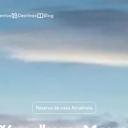
entos
Destinos
Blog
Reserva de caza Amakhala