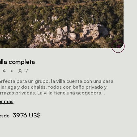
illa completa
4
•
7
rfecta para un grupo, la villa cuenta con una casa
lariega y dos chalés, todos con baño privado y
rrazas privadas. La villa tiene una acogedora
imenea, Wi-Fi, un chef personal y un guía de safari.
er más
3976 US$
esde