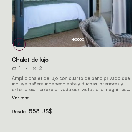
Chalet de lujo
1
•
2
Amplio chalet de lujo con cuarto de baño privado que
incluye bañera independiente y duchas interiores y
exteriores. Terraza privada con vistas a la magnífica
reserva natural de Amakhala. Las comodidades incluy
Ver más
cafetera, minibar y aire acondicionado.
858 US$
Desde