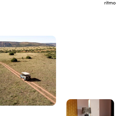
ritmo
Viendo actualmente:
Woodbury Manor - Lodge, Reserva de caza Amakhal