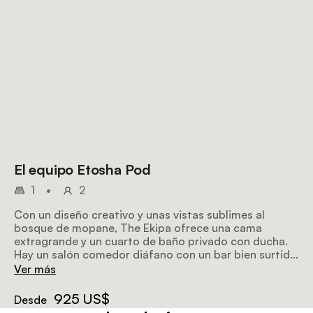
El equipo Etosha Pod
1
•
2
Con un diseño creativo y unas vistas sublimes al
bosque de mopane, The Ekipa ofrece una cama
extragrande y un cuarto de baño privado con ducha.
Hay un salón comedor diáfano con un bar bien surtido
y una cocina totalmente equipada. Hay conexión Wi-Fi
Ver más
disponible.
925 US$
Desde