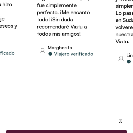
izo
fue simplemente
simplemen
perfecto. ¡Me encantó
Lo pasam
todo! ¡Sin duda
en Sudáfr
eos y
recomendaré Viatu a
volveremo
todos mis amigos!
nuestras
Viatu.
Margherita
icado
Viajero verificado
Lind
Vi