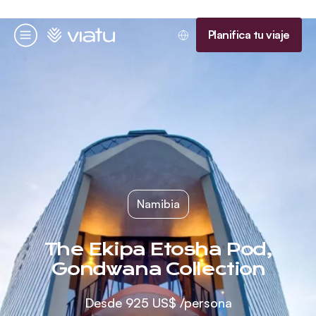
Página de inicio
Planifica tu viaje
Menú
Namibia
The Ekipa Etosha Pod,
Gondwana Collection
Desde
925 US$
/persona