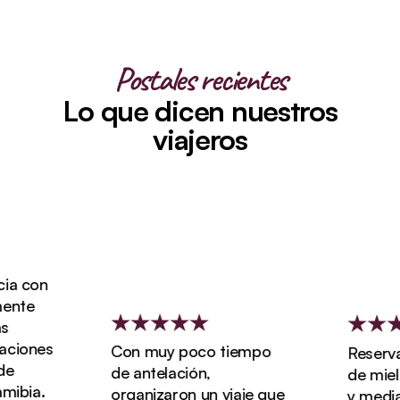
Postales recientes
Lo que dicen nuestros
viajeros
a con
nte
iones
Con muy poco tiempo
Reservam
de antelación,
de miel d
ibia.
organizaron un viaje que
y media c