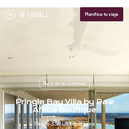
Página de inicio
Planifica tu viaje
Menú
Ruta de las ballenas
Pringle Bay Villa by Raw
Africa Boutique
Desde
338 US$
/persona