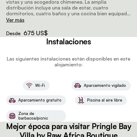
vistas y una acogedora chimenea. La amplia
distribución incluye una sala de estar, cuatro
dormitorios, cuatro baños y una cocina bien equipada
que da a una terraza con vistas al mar. Disfruta de una
Ver más
barbacoa, una lavadora y cinco camas para una
estancia agradable.
675 US$
Desde
Instalaciones
Las siguientes instalaciones están disponibles en este
alojamiento:
Wi-Fi
Aparcamiento vigilado
Aparcamiento gratuito
Piscina al aire libre
Zona de
barbacoa/picnic
Mejor época para visitar Pringle Bay
Villa by Raw Africa Boutique