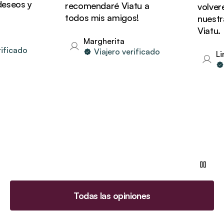
seos y
recomendaré Viatu a
volverem
todos mis amigos!
nuestras
Viatu.
Margherita
ficado
Viajero verificado
Lind
V
Todas las opiniones