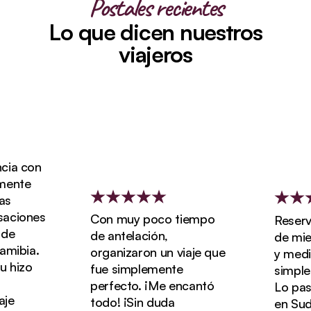
Postales recientes
Lo que dicen nuestros
viajeros
ia con
ente
ciones
Con muy poco tiempo
Reservam
e
de antelación,
de miel 
ibia.
organizaron un viaje que
y media 
hizo
fue simplemente
simpleme
perfecto. ¡Me encantó
Lo pasam
e
todo! ¡Sin duda
en Sudáf