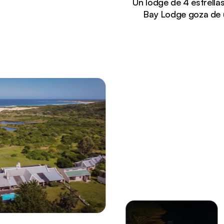
Un lodge de 4 estrella
Bay Lodge goza de un
Viendo actualmente:
Vista aérea del Oyster Bay Lodge con edificios de 