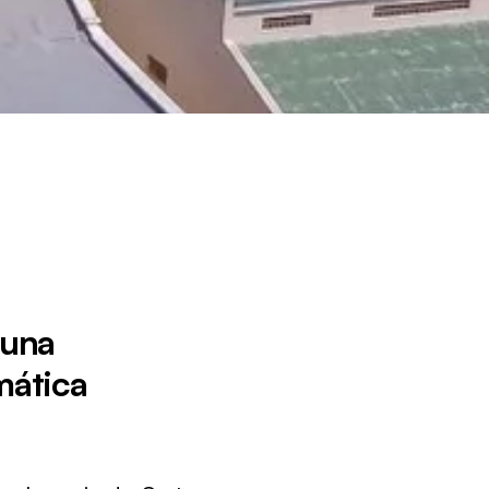
 una
mática