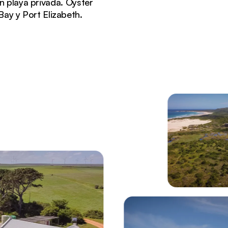
n playa privada. Oyster
Bay y Port Elizabeth.
con vistas a una playa virgen y al océano Índico.