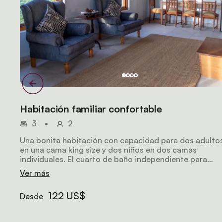
Habitación familiar confortable
3
•
2
Una bonita habitación con capacidad para dos adulto
en una cama king size y dos niños en dos camas
individuales. El cuarto de baño independiente para
compartir cuenta con una bañera con patas y una
Ver más
ducha abierta.
122 US$
Desde