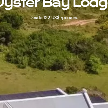
Oyster Bay Lodg
Desde
122 US$
/persona