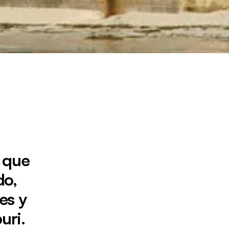
 que
do,
es y
uri.