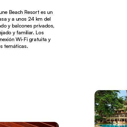
tune Beach Resort es un
asa y a unos 24 km del
ado y balcones privados,
jado y familiar. Los
onexión Wi-Fi gratuita y
es temáticas.
l de madera llamado dhow y una costa virgen.