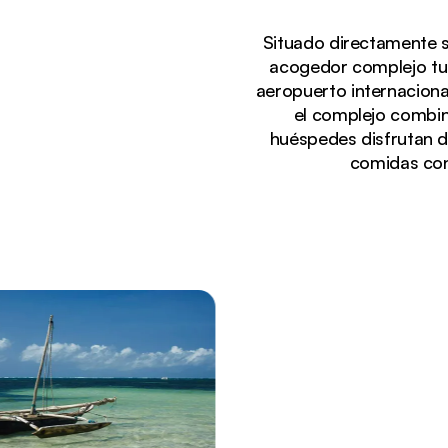
Situado directamente s
acogedor complejo tur
aeropuerto internaciona
el complejo combina
huéspedes disfrutan de 
comidas con 
Viendo actualmente:
Vista frente al mar del Neptune Beach Resort en 