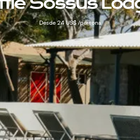
ittle Sossus Lod
Desde
24 US$
/persona