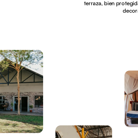
terraza, bien protegid
decor
Viendo actualmente:
Vista exterior del Little Sossus Lodge, que muestr