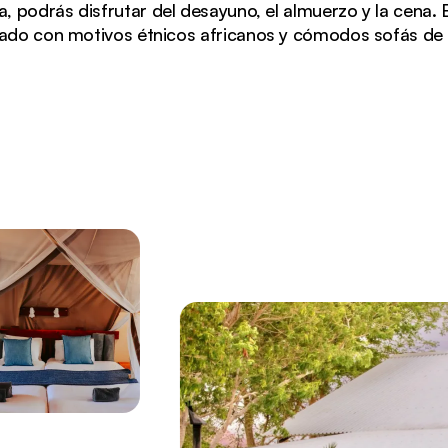
a, podrás disfrutar del desayuno, el almuerzo y la cena.
ado con motivos étnicos africanos y cómodos sofás de 
a chalés con techos blancos y detalles en piedra rodead