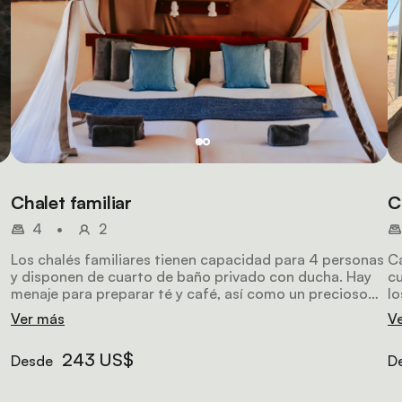
Chalet familiar
C
4
•
2
Los chalés familiares tienen capacidad para 4 personas
C
n
y disponen de cuarto de baño privado con ducha. Hay
cu
menaje para preparar té y café, así como un precioso
lo
patio.
vu
Ver más
V
243 US$
Desde
D