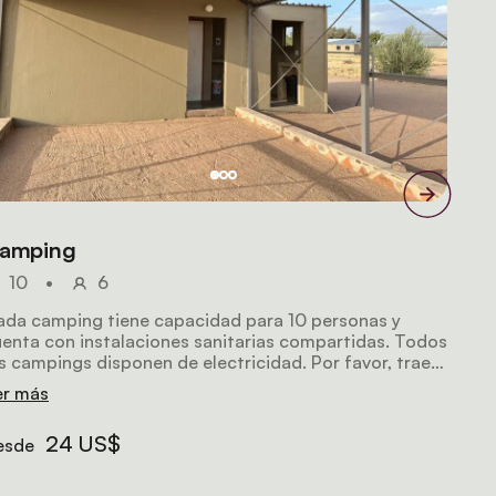
amping
10
•
6
ada camping tiene capacidad para 10 personas y
enta con instalaciones sanitarias compartidas. Todos
s campings disponen de electricidad. Por favor, traed
estras propias tiendas de campaña y equipo.
er más
24 US$
esde