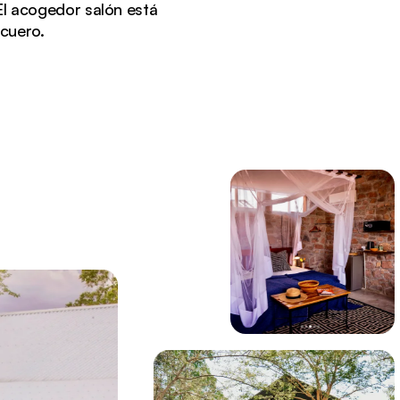
 El acogedor salón está
cuero.
os por un paisaje desértico y palmeras.