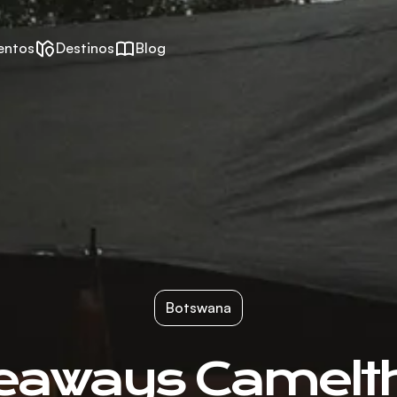
entos
Destinos
Blog
Botswana
eaways Camelt