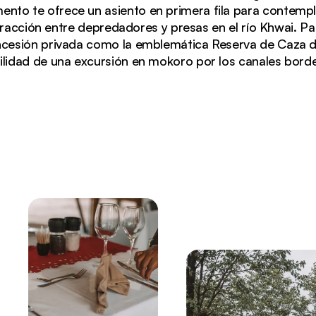
mento te ofrece un asiento en primera fila para contempl
eracción entre depredadores y presas en el río Khwai. Pa
ncesión privada como la emblemática Reserva de Caza d
uilidad de una excursión en mokoro por los canales bord
 cálida luz de las linternas en el Camelthorn Bush Camp,