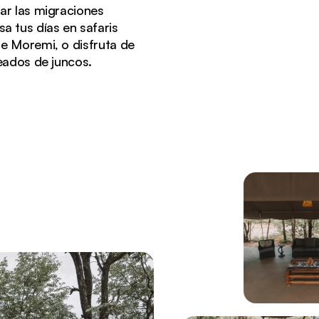
ar las migraciones
sa tus días en safaris
e Moremi, o disfruta de
eados de juncos.
 en Greater Moremi.