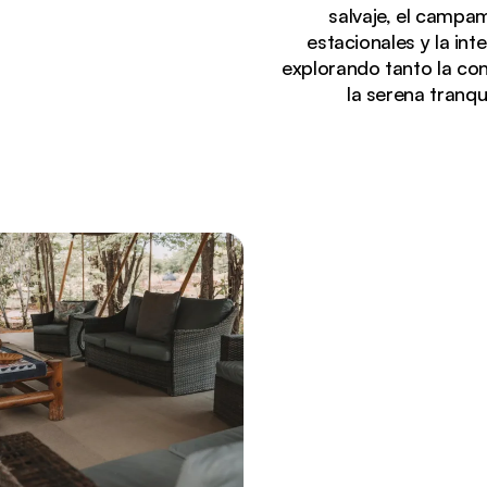
salvaje, el campa
estacionales y la int
explorando tanto la co
la serena tranq
Viendo actualmente:
Tienda safari de lujo iluminada al atardecer con la