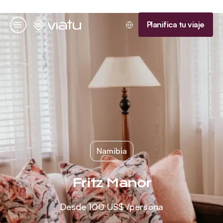
Página de inicio
Planifica tu viaje
Menú
Namibia
Fritz Manor
Desde
100 US$
/persona