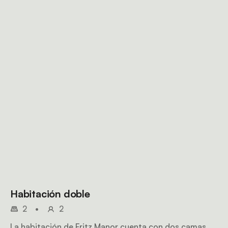
Habitación doble
2
•
2
La habitación de Fritz Manor cuenta con dos camas