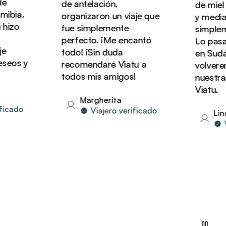
de antelación,
de miel d
bia.
organizaron un viaje que
y media co
izo
fue simplemente
simplemen
perfecto. ¡Me encantó
Lo pasamo
todo! ¡Sin duda
en Sudáfr
eos y
recomendaré Viatu a
volveremo
todos mis amigos!
nuestras 
Viatu.
Margherita
cado
Viajero verificado
Linda
Via