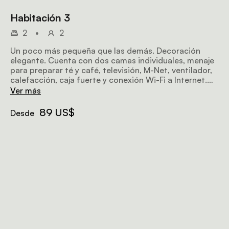
Habitación 3
2
•
2
Un poco más pequeña que las demás. Decoración
elegante. Cuenta con dos camas individuales, menaje
para preparar té y café, televisión, M-Net, ventilador,
calefacción, caja fuerte y conexión Wi-Fi a Internet.
Magníficas vistas.
Ver más
89 US$
Desde