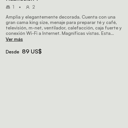
1
•
2
Amplia y elegantemente decorada. Cuenta con una
gran cama king size, menaje para preparar té y café,
televisión, m-net, ventilador, calefacción, caja fuerte y
conexión Wi-Fi a Internet. Magníficas vistas. Esta
habitación se puede convertir en una habitación con
Ver más
dos camas individuales.
89 US$
Desde