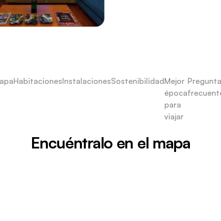
apa
Habitaciones
Instalaciones
Sostenibilidad
Mejor
Pregunt
época
frecuent
para
viajar
Encuéntralo en el mapa