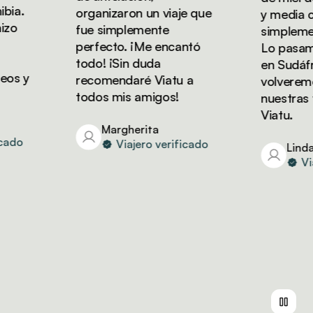
a.
organizaron un viaje que
y media con 
fue simplemente
simplemente
perfecto. ¡Me encantó
Lo pasamos 
todo! ¡Sin duda
en Sudáfrica
 y
recomendaré Viatu a
volveremos 
todos mis amigos!
nuestras va
Viatu.
Margherita
do
Viajero verificado
Linda
Viaje