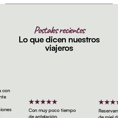
Postales recientes
Lo que dicen nuestros
viajeros
on
nes
Con muy poco tiempo
Reservamos 
de antelación,
de miel de 