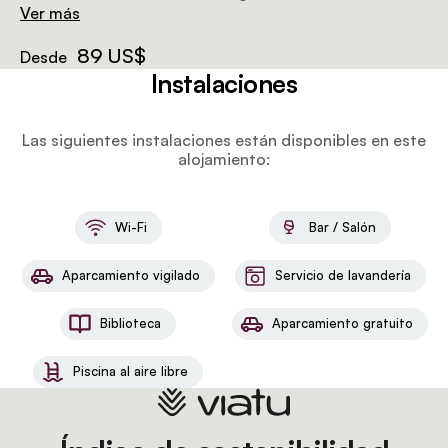
habitación se puede convertir en una habitación con
Ver más
dos camas individuales.
89 US$
Desde
Instalaciones
Las siguientes instalaciones están disponibles en este
alojamiento:
Wi-Fi
Bar / Salón
Aparcamiento vigilado
Servicio de lavandería
Biblioteca
Aparcamiento gratuito
Piscina al aire libre