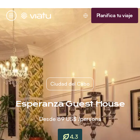
Página de inicio
Planifica tu viaje
Menú
Ciudad del Cabo
Esperanza Guest House
Desde
89 US$
/persona
4.3