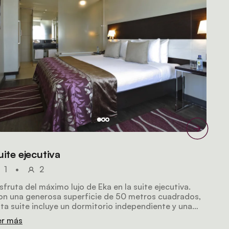
uite ejecutiva
1
•
2
sfruta del máximo lujo de Eka en la suite ejecutiva.
on una generosa superficie de 50 metros cuadrados,
ta suite incluye un dormitorio independiente y una
na de estar exclusiva, perfecta para celebrar
er más
uniones privadas o simplemente para disfrutar de un