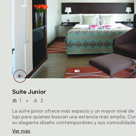
Suite Junior
1
•
2
La suite junior ofrece más espacio y un mayor nivel de
lujo para quienes buscan una estancia más amplia. Co
su elegante diseño contemporáneo y sus comodidade
de primera calidad, es un refugio acogedor tanto para
Ver más
los negocios como para el ocio.