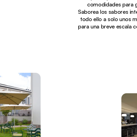
comodidades para ga
Saborea los sabores inte
todo ello a solo unos m
para una breve escala c
Viendo actualmente:
Entrada iluminada del Eka Hotel Nairobi al atarde