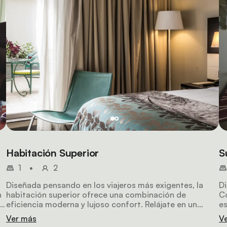
Habitación Superior
S
1
•
2
Diseñada pensando en los viajeros más exigentes, la
Di
n
habitación superior ofrece una combinación de
C
s
eficiencia moderna y lujoso confort. Relájate en un
es
entorno climatizado con ventanas insonorizadas y una
zo
Ver más
V
refrescante ducha de efecto lluvia, que te garantizan un
re