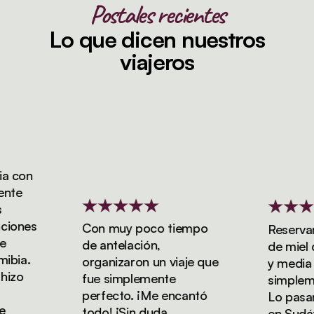
Postales recientes
Lo que dicen nuestros
viajeros
 con
te
ones
Con muy poco tiempo
Reservamo
de antelación,
de miel de
ia.
organizaron un viaje que
y media con
zo
fue simplemente
simplement
perfecto. ¡Me encantó
Lo pasamos
todo! ¡Sin duda
en Sudáfri