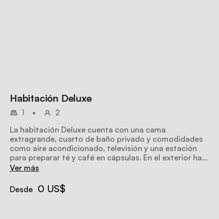
Habitación Deluxe
1
•
2
La habitación Deluxe cuenta con una cama
extragrande, cuarto de baño privado y comodidades
como aire acondicionado, televisión y una estación
para preparar té y café en cápsulas. En el exterior hay
un pequeño patio donde los huéspedes pueden
Ver más
relajarse mientras admiran la vegetación.
0 US$
Desde