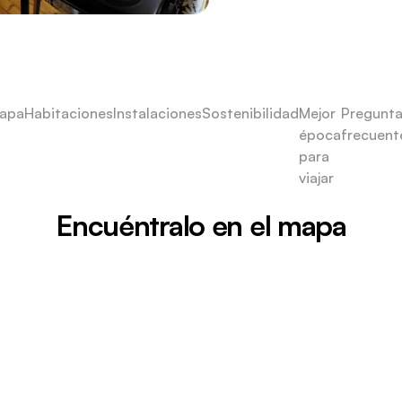
apa
Habitaciones
Instalaciones
Sostenibilidad
Mejor
Pregunt
época
frecuent
para
viajar
Encuéntralo en el mapa