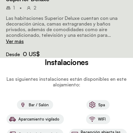
1
•
2
Las habitaciones Superior Deluxe cuentan con una
decoración única, camas extragrandes y baños
privados, además de comodidades como aire
acondicionado, televisión y una estación para
preparar té y café en cápsulas. Esta opción ofrece a
Ver más
los huéspedes una habitación deliciosamente amplia y
acogedora que incluye una zona exterior privada.
0 US$
Desde
Instalaciones
Las siguientes instalaciones están disponibles en este
alojamiento:
Bar / Salón
Spa
Aparcamiento vigilado
WIFI
Recepción abierta las