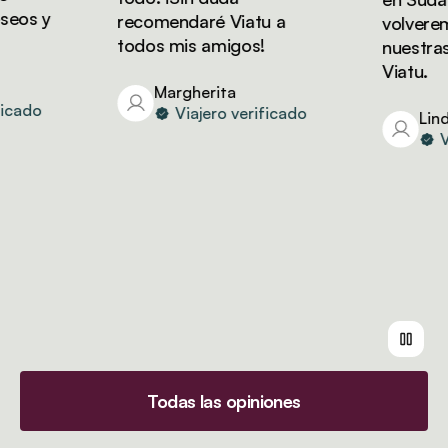
os y
recomendaré Viatu a
volveremos
todos mis amigos!
nuestras v
Viatu.
Margherita
ado
Viajero verificado
Linda
Via
Todas las opiniones