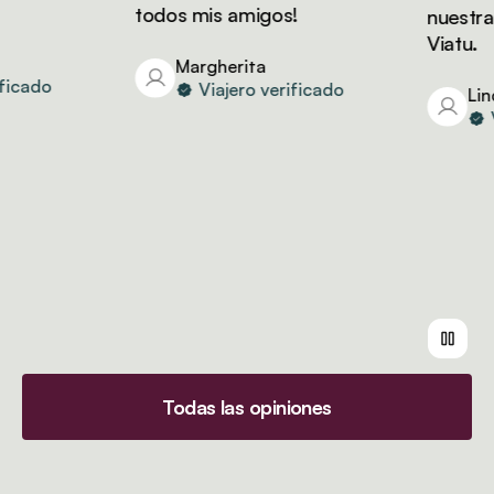
todos mis amigos!
nuestras 
Viatu.
Margherita
cado
Viajero verificado
Linda
Via
Todas las opiniones