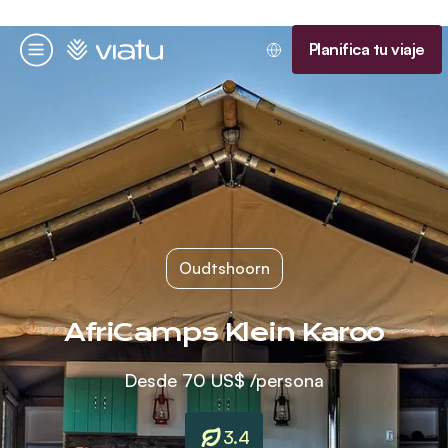
Página de inicio
Planifica tu viaje
Menú
Oudtshoorn
AfriCamps Klein Karoo
Desde
70 US$
/persona
3.4