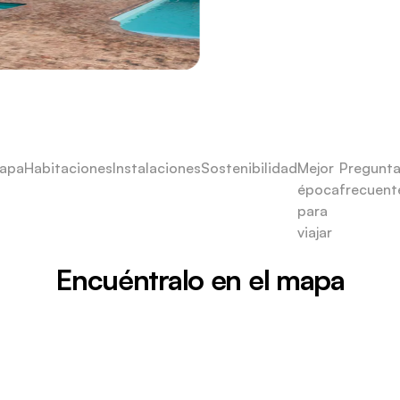
apa
Habitaciones
Instalaciones
Sostenibilidad
Mejor
Pregunt
época
frecuent
para
viajar
Encuéntralo en el mapa