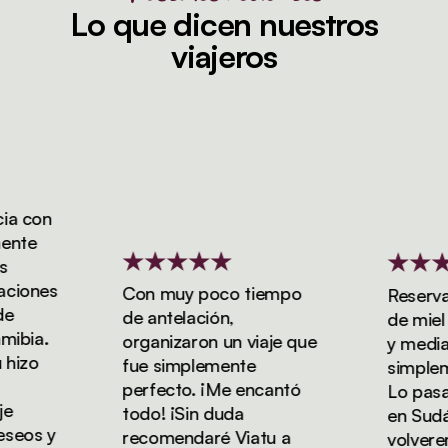
Lo que dicen nuestros
viajeros
 con
te
iones
Con muy poco tiempo
Reservamo
de antelación,
de miel d
bia.
organizaron un viaje que
y media co
izo
fue simplemente
simplemen
perfecto. ¡Me encantó
Lo pasamo
todo! ¡Sin duda
en Sudáfr
eos y
recomendaré Viatu a
volveremo