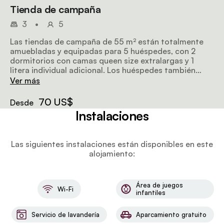
Tienda de campaña
3
•
5
Las tiendas de campaña de 55 m² están totalmente
amuebladas y equipadas para 5 huéspedes, con 2
dormitorios con camas queen size extralargas y 1
litera individual adicional. Los huéspedes también
pueden disfrutar de una cocina privada, un salón, una
Ver más
chimenea, aire acondicionado y una terraza de
madera.
70 US$
Desde
Instalaciones
Las siguientes instalaciones están disponibles en este
alojamiento:
Área de juegos
Wi-Fi
infantiles
Servicio de lavandería
Aparcamiento gratuito