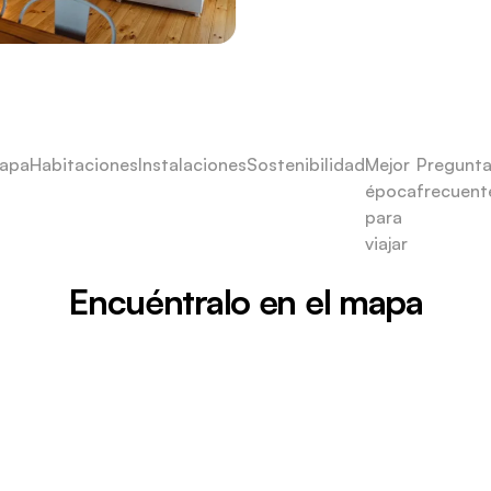
apa
Habitaciones
Instalaciones
Sostenibilidad
Mejor
Pregunt
época
frecuent
para
viajar
Encuéntralo en el mapa