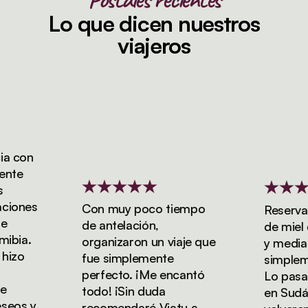
Lo que dicen nuestros
viajeros
 con
te
iones
Con muy poco tiempo
Reservamo
de antelación,
de miel d
bia.
organizaron un viaje que
y media co
izo
fue simplemente
simplemen
perfecto. ¡Me encantó
Lo pasamo
todo! ¡Sin duda
en Sudáfr
eos y
recomendaré Viatu a