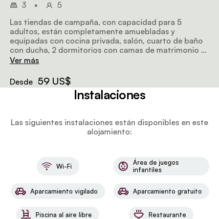
3
•
5
Las tiendas de campaña, con capacidad para 5
adultos, están completamente amuebladas y
equipadas con cocina privada, salón, cuarto de baño
con ducha, 2 dormitorios con camas de matrimonio y
una litera individual, chimenea, aire acondicionado y
Ver más
terraza de madera. Junto a cada tienda hay una
bañera de hidromasaje exterior calentada con leña.
59 US$
Desde
Instalaciones
Las siguientes instalaciones están disponibles en este
alojamiento:
Área de juegos
Wi-Fi
infantiles
Aparcamiento vigilado
Aparcamiento gratuito
Piscina al aire libre
Restaurante