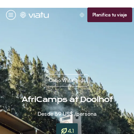
Página de inicio
Planifica tu viaje
Menú
Cabo Winelands
AfriCamps at Doolhof
Desde
59 US$
/persona
4.1