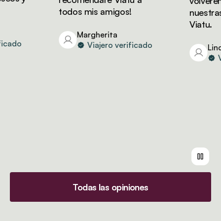
volveremo
todos mis amigos!
nuestras 
Viatu.
Margherita
cado
Viajero verificado
Linda
Via
Todas las opiniones