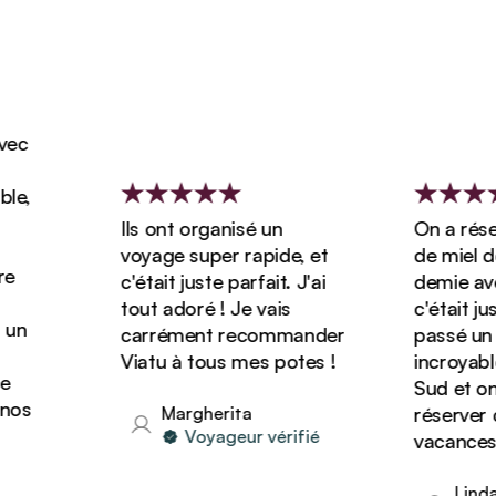
Ils ont organisé un
On a réservé no
voyage super rapide, et
de miel de 3 s
c'était juste parfait. J'ai
demie avec Viat
tout adoré ! Je vais
c'était juste gén
carrément recommander
passé un séjou
Viatu à tous mes potes !
incroyable en A
Sud et on va s
Margherita
réserver d'autr
Voyageur vérifié
vacances avec V
Linda