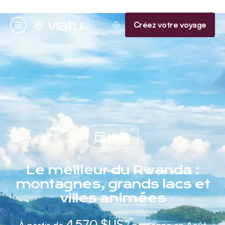
Accueil
Créez votre voyage
Menu
8 nuits
Le meilleur du Rwanda :
montagnes, grands lacs et
villes animées
4 570 $US
À partir de
/ personne en Août