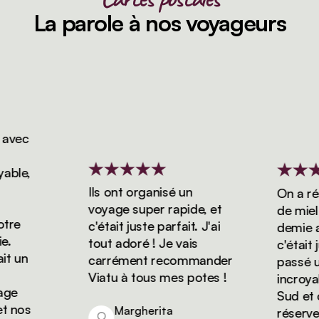
La parole à nos voyageurs
vec
le,
Ils ont organisé un
On a rése
voyage super rapide, et
de miel d
re
c'était juste parfait. J'ai
demie ave
tout adoré ! Je vais
c'était ju
 un
carrément recommander
passé un 
Viatu à tous mes potes !
incroyabl
e
Sud et on
nos
Margherita
réserver 