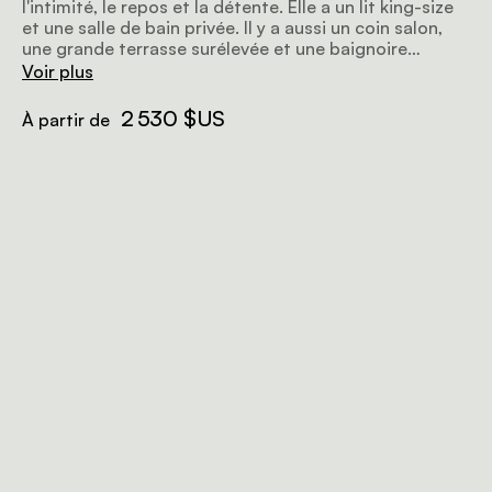
l'intimité, le repos et la détente. Elle a un lit king-size
et une salle de bain privée. Il y a aussi un coin salon,
une grande terrasse surélevée et une baignoire
extérieure. La baignoire extérieure donne sur le
Voir plus
magnifique paysage du parc national de Tarangire.
2 530 $US
À partir de