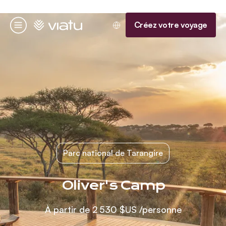
Accueil
Créez votre voyage
Menu
Parc national de Tarangire
Oliver's Camp
À partir de
2 530 $US
/personne