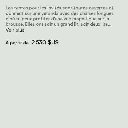
Les tentes pour les invités sont toutes ouvertes et
donnent sur une véranda avec des chaises longues
d'où tu peux profiter d'une vue magnifique sur la
brousse. Elles ont soit un grand lit, soit deux lits
simples, et tu peux demander un troisième lit si tu
Voir plus
veux. La salle de bain privée a une douche en plein air
et offre une vue sur la nature sauvage.
2 530 $US
À partir de