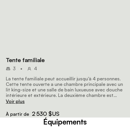
Tente familiale
3
•
4
La tente familiale peut accueillir jusqu'à 4 personnes.
Cette tente ouverte a une chambre principale avec un
lit king-size et une salle de bain luxueuse avec douche
intérieure et extérieure. La deuxième chambre est
reliée par une grande véranda et a soit un lit double,
Voir plus
soit deux lits jumeaux, ainsi qu'une salle de bain privée.
2 530 $US
À partir de
Équipements