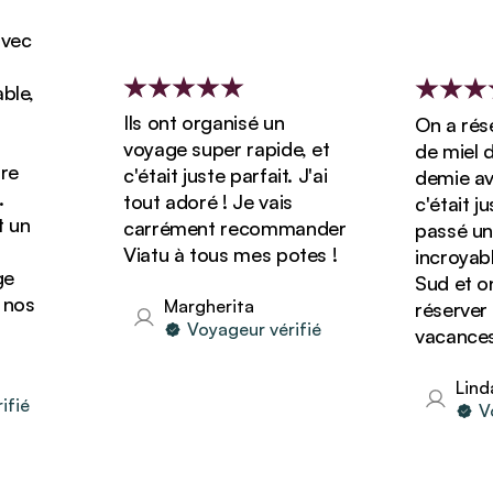
c
e,
Ils ont organisé un
On a réserv
voyage super rapide, et
de miel de 
c'était juste parfait. J'ai
demie avec 
tout adoré ! Je vais
c'était just
n
carrément recommander
passé un sé
Viatu à tous mes potes !
incroyable 
Sud et on 
os
Margherita
réserver d'
Voyageur vérifié
vacances av
Linda
é
Voya