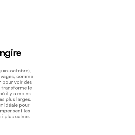
angire
juin-octobre),
sauvages, comme
t pour voir des
) transforme le
ù il y a moins
s plus larges.
st idéale pour
ompensent les
i plus calme.