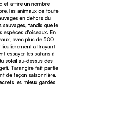
rc et attire un nombre
re, les animaux de toute
 sauvages en dehors du
s sauvages, tandis que le
es espèces d'oiseaux. En
iseaux, avec plus de 500
rticulièrement attrayant
ent essayer les safaris à
du soleil au-dessus des
gire au coucher du soleil
ti, Tarangire fait partie
nt de façon saisonnière.
secrets les mieux gardés