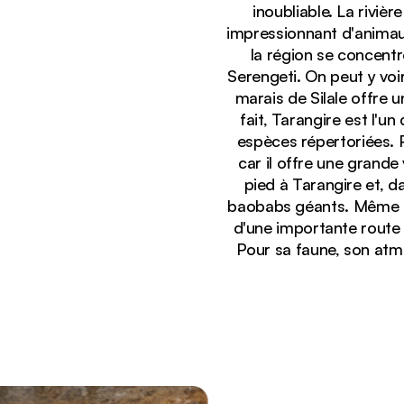
inoubliable. La riviè
impressionnant d'animau
la région se concentr
Serengeti. On peut y voi
marais de Silale offre 
fait, Tarangire est l'u
espèces répertoriées. P
car il offre une grande 
pied à Tarangire et, d
Affichage :
Troupeau de zèbres en train de brouter près d'un 
baobabs géants. Même s'i
d'une importante route 
Pour sa faune, son atmo