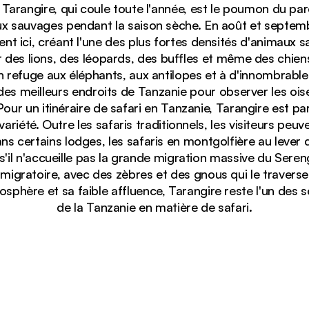
re Tarangire, qui coule toute l'année, est le poumon du pa
x sauvages pendant la saison sèche. En août et septemb
ent ici, créant l'une des plus fortes densités d'animaux
r des lions, des léopards, des buffles et même des chien
un refuge aux éléphants, aux antilopes et à d'innombrabl
n des meilleurs endroits de Tanzanie pour observer les o
our un itinéraire de safari en Tanzanie, Tarangire est pa
variété. Outre les safaris traditionnels, les visiteurs peuv
ans certains lodges, les safaris en montgolfière au lever 
énorme baobab dans la savane du parc national de Taran
l n'accueille pas la grande migration massive du Serenge
migratoire, avec des zèbres et des gnous qui le traverse
sphère et sa faible affluence, Tarangire reste l'un des 
de la Tanzanie en matière de safari.