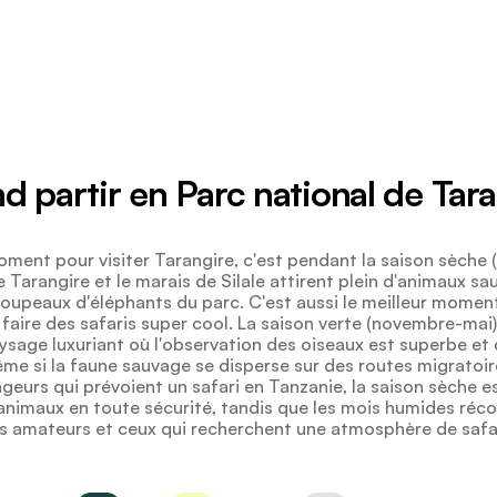
 partir en Parc national de Tar
oment pour visiter Tarangire, c'est pendant la saison sèche (
re Tarangire et le marais de Silale attirent plein d'animaux 
roupeaux d'éléphants du parc. C'est aussi le meilleur momen
faire des safaris super cool. La saison verte (novembre-mai
ysage luxuriant où l'observation des oiseaux est superbe et o
e si la faune sauvage se disperse sur des routes migratoire
geurs qui prévoient un safari en Tanzanie, la saison sèche e
 animaux en toute sécurité, tandis que les mois humides réc
s amateurs et ceux qui recherchent une atmosphère de safar