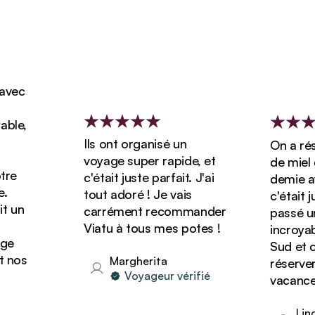
ec
le,
Ils ont organisé un
On a réser
voyage super rapide, et
de miel de
e
c'était juste parfait. J'ai
demie avec
tout adoré ! Je vais
c'était jus
un
carrément recommander
passé un s
Viatu à tous mes potes !
incroyable
e
Sud et on
nos
Margherita
réserver d
Voyageur vérifié
vacances a
Linda