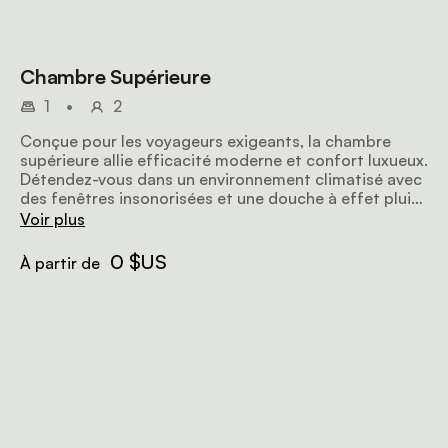
Chambre Supérieure
1
•
2
Conçue pour les voyageurs exigeants, la chambre
supérieure allie efficacité moderne et confort luxueux.
Détendez-vous dans un environnement climatisé avec
des fenêtres insonorisées et une douche à effet pluie
rafraîchissante, pour passer une bonne nuit de
Voir plus
sommeil au milieu de l'énergie de Nairobi.
0 $US
À partir de