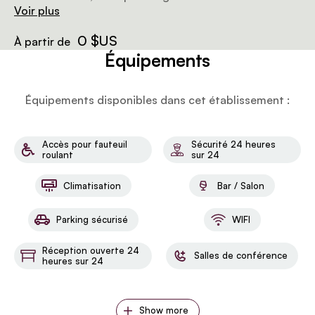
privées ou simplement profiter d'une retraite
Voir plus
spacieuse en ville.
0 $US
À partir de
Équipements
Équipements disponibles dans cet établissement :
Accès pour fauteuil
Sécurité 24 heures
roulant
sur 24
Climatisation
Bar / Salon
Parking sécurisé
WIFI
Réception ouverte 24
Salles de conférence
heures sur 24
Show more