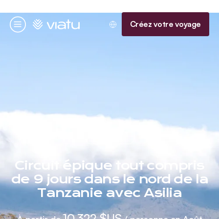
Accueil
Créez votre voyage
Menu
6 nuits
Circuit épique tout compris
de 9 jours dans le nord de la
Tanzanie avec Asilia
10 322 $US
À partir de
/ personne en Août