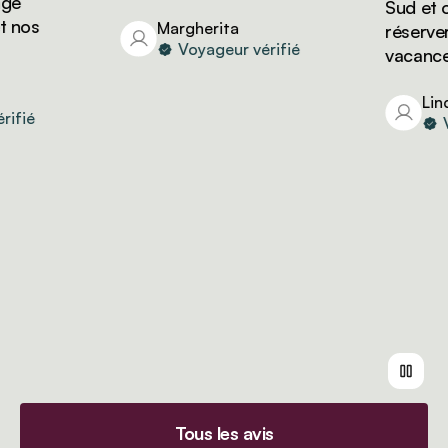
e
Sud et on
nos
Margherita
réserver d
Voyageur vérifié
vacances 
Linda
fié
Voy
Tous les avis