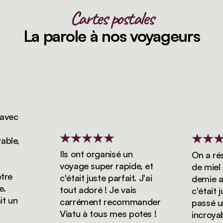
Cartes postales
La parole à nos voyageurs
vec
le,
Ils ont organisé un
On a réser
voyage super rapide, et
de miel d
e
c'était juste parfait. J'ai
demie avec
tout adoré ! Je vais
c'était jus
 un
carrément recommander
passé un 
Viatu à tous mes potes !
incroyable