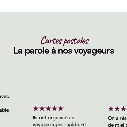
Cartes postales
La parole à nos voyageurs
ec
e,
Ils ont organisé un
On a réserv
voyage super rapide, et
de miel de