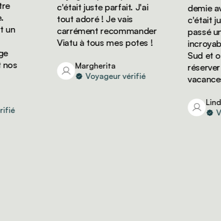
c'était juste parfait. J'ai
demie avec 
tout adoré ! Je vais
c'était just
un
carrément recommander
passé un s
Viatu à tous mes potes !
incroyable 
Sud et on 
os
Margherita
réserver d'
Voyageur vérifié
vacances a
Linda
ié
Voya