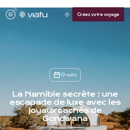
Accueil
Créez votre voyage
Menu
13 nuits
La Namibie secrète : une
escapade de luxe avec les
joyaux cachés de
Gondwana