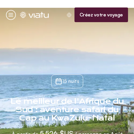
Accueil
Créez votre voyage
Menu
15 nuits
Le meilleur de l'Afrique du
Sud : aventure safari du
Cap au KwaZulu-Natal
5 526 $US
À partir de
/ personne en Août