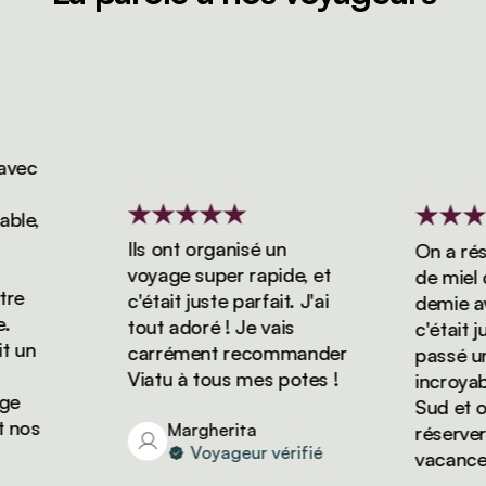
ec
e,
Ils ont organisé un
On a réser
voyage super rapide, et
de miel de
e
c'était juste parfait. J'ai
demie avec
tout adoré ! Je vais
c'était jus
un
carrément recommander
passé un s
Viatu à tous mes potes !
incroyable
Sud et on 
nos
Margherita
réserver d
Voyageur vérifié
vacances a