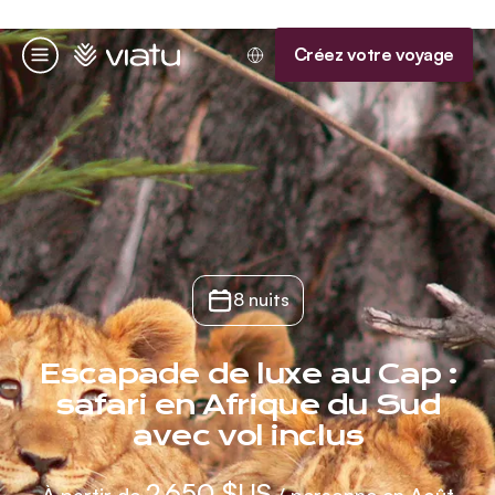
Accueil
Créez votre voyage
Menu
8 nuits
Escapade de luxe au Cap :
safari en Afrique du Sud
avec vol inclus
2 650 $US
À partir de
/ personne en Août