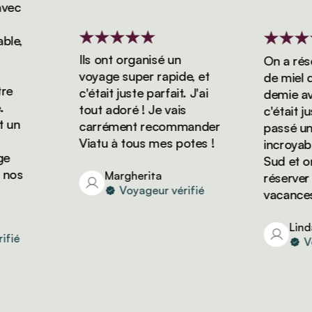
c
e,
Ils ont organisé un
On a réserv
voyage super rapide, et
de miel de 
c'était juste parfait. J'ai
demie avec 
tout adoré ! Je vais
c'était just
n
carrément recommander
passé un sé
Viatu à tous mes potes !
incroyable 
Sud et on 
os
Margherita
réserver d'
Voyageur vérifié
vacances av
Linda
é
Voya