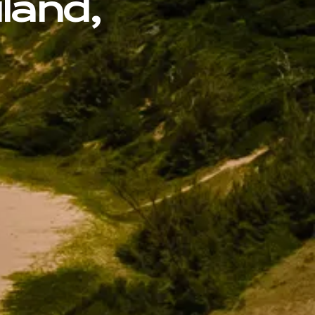
uland,