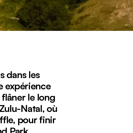
 dans les
ne expérience
flâner le long
Zulu-Natal, où
fle, pour finir
nd Park.