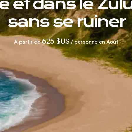
 et dans le Zul
sans se ruiner
625 $US
À partir de
/ personne en Août