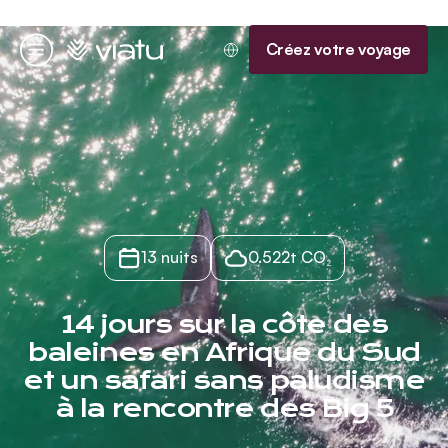
Accueil
Créez votre voyage
Menu
13 nuits
0.522t CO₂
14 jours sur la côte des
baleines en Afrique du Sud
et un safari sans paludisme
à la rencontre des Big 5