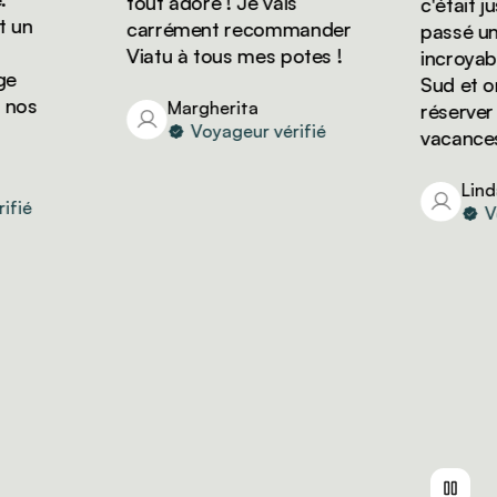
tout adoré ! Je vais
c'était just
n
carrément recommander
passé un sé
Viatu à tous mes potes !
incroyable 
Sud et on 
os
Margherita
réserver d'
Voyageur vérifié
vacances av
Linda
é
Voya