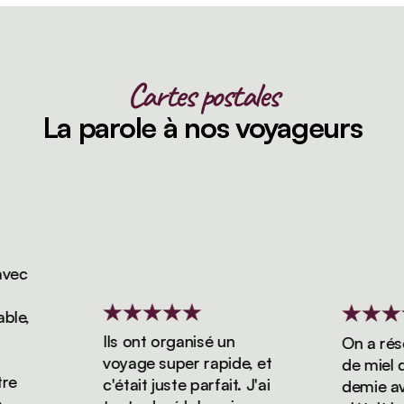
Cartes postales
La parole à nos voyageurs
c
e,
Ils ont organisé un
On a réserv
voyage super rapide, et
de miel de 
c'était juste parfait. J'ai
demie avec 