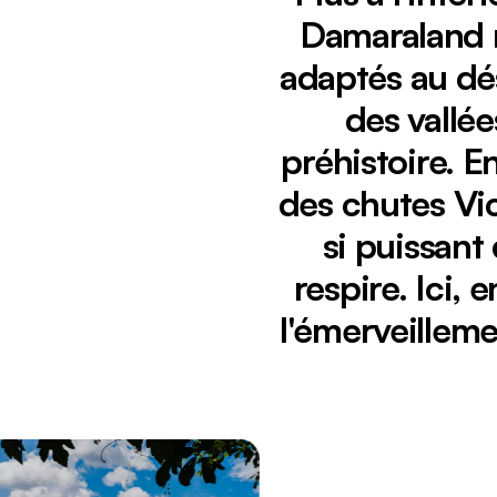
Damaraland r
adaptés au dés
des vallée
préhistoire. 
des chutes Vi
Affichage :
si puissant
Vue panoramique du rideau d'eau des chutes Victo
respire. Ici,
l'émerveilleme