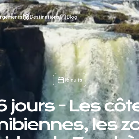
rgements
Destinations
Blog
15 nuits
6 jours - Les côt
ibiennes, les z