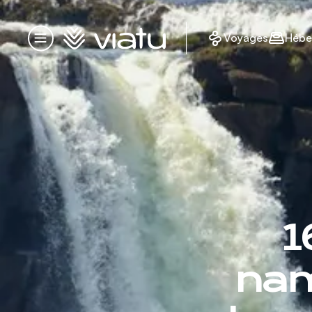
Accueil
Voyages
Hébe
Menu
1
nam