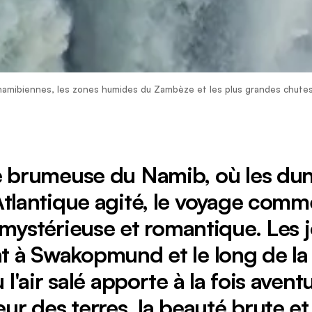
s namibiennes, les zones humides du Zambèze et les plus grandes chut
e brumeuse du Namib, où les du
'Atlantique agité, le voyage com
ystérieuse et romantique. Les 
t à Swakopmund et le long de la
 l'air salé apporte à la fois aventu
rieur des terres, la beauté brute e