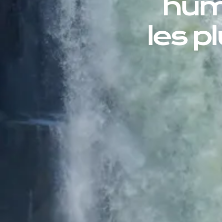
hum
les p