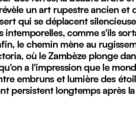
évèle un art rupestre ancien et 
ert qui se déplacent silencieus
s intemporelles, comme s'ils sort
Enfin, le chemin mène au rugissem
ctoria, où le Zambèze plonge dan
 qu'on a l'impression que le mo
ria pendant la saison des crues au Zimbabwe.
 entre embruns et lumière des étoil
nt persistent longtemps après la