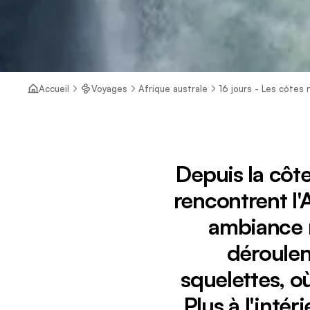
Accueil
Voyages
Afrique australe
16 jours - Les côte
Depuis la côt
rencontrent l
ambiance m
déroulen
squelettes, où
Plus à l'inté