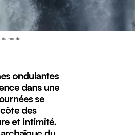
es du monde
nes ondulantes
mence dans une
journées se
 côte des
re et intimité.
t archaïque du