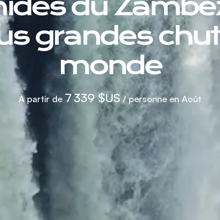
ides du Zambèz
lus grandes chu
monde
7 339 $US
À partir de
/ personne en Août