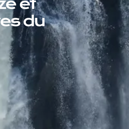
e et
tes du