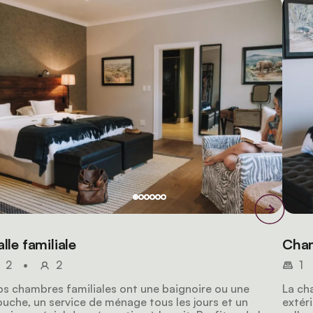
alle familiale
Cham
2
•
2
1
s chambres familiales ont une baignoire ou une
La ch
uche, un service de ménage tous les jours et un
extéri