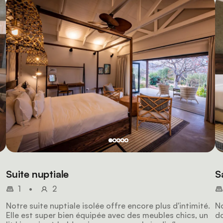
Suite nuptiale
S
1
•
2
Notre suite nuptiale isolée offre encore plus d'intimité.
No
Elle est super bien équipée avec des meubles chics, un
do