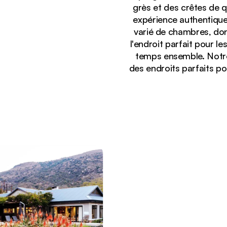
grès et des crêtes de q
expérience authentique
varié de chambres, don
l'endroit parfait pour l
temps ensemble. Notre
des endroits parfaits p
Affichage :
Lodge safari moderne avec des chemins en pierre 