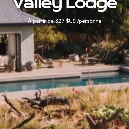
Valley Lodge
À partir de
327 $US
/personne