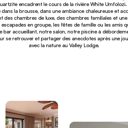
uartzite encadrent le cours de la rivière White Umfolozi.
 dans la brousse, dans une ambiance chaleureuse et accu
t des chambres de luxe, des chambres familiales et une 
es escapades en groupe, les fêtes de famille ou les amis 
 bar accueillant, notre salon, notre piscine à débordem
our se retrouver et partager des anecdotes après une jo
avec la nature au Valley Lodge.
et des jardins locaux qui donnent sur un paysage de va