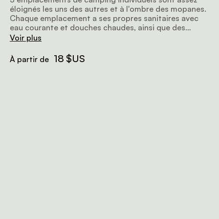
éloignés les uns des autres et à l'ombre des mopanes.
Chaque emplacement a ses propres sanitaires avec
eau courante et douches chaudes, ainsi que des
barbecues et des prises électriques. Les campeurs
Voir plus
peuvent utiliser les services du lodge, comme le Wi-Fi.
18 $US
À partir de