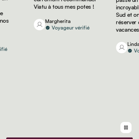
Viatu à tous mes potes !
incroyable e
Sud et on v
s
Margherita
réserver d'a
Voyageur vérifié
vacances ave
Linda
Voyag