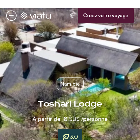
Accueil
Créez votre voyage
Menu
Namibie
Toshari Lodge
À partir de
18 $US
/personne
3.0