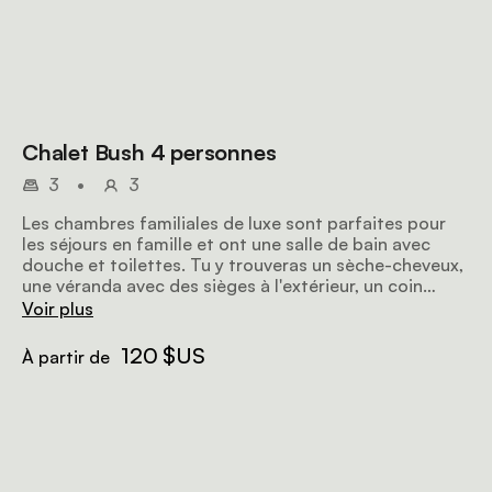
Chalet Bush 4 personnes
3
•
3
Les chambres familiales de luxe sont parfaites pour
les séjours en famille et ont une salle de bain avec
douche et toilettes. Tu y trouveras un sèche-cheveux,
une véranda avec des sièges à l'extérieur, un coin
café/thé et un mini-bar.
Voir plus
120 $US
À partir de