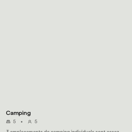
Camping
5
•
5
3 emplacements de camping individuels sont assez