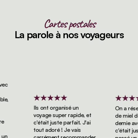
Cartes postales
La parole à nos voyageurs
c
,
Ils ont organisé un
On a réservé
voyage super rapide, et
de miel de 3
c'était juste parfait. J'ai
demie avec V
tout adoré ! Je vais
c'était juste
carrément recommander
passé un sé