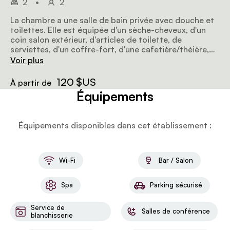
2
•
2
La chambre a une salle de bain privée avec douche et
toilettes. Elle est équipée d'un sèche-cheveux, d'un
coin salon extérieur, d'articles de toilette, de
serviettes, d'un coffre-fort, d'une cafetière/théière,
d'un frigo et de peignoirs. Les chambres sont
Voir plus
alimentées à 100 % par l'énergie solaire.
120 $US
À partir de
Équipements
Équipements disponibles dans cet établissement :
Wi-Fi
Bar / Salon
Spa
Parking sécurisé
Service de
Salles de conférence
blanchisserie