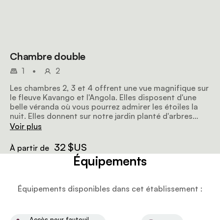
Chambre double
1
•
2
Les chambres 2, 3 et 4 offrent une vue magnifique sur
le fleuve Kavango et l'Angola. Elles disposent d'une
belle véranda où vous pourrez admirer les étoiles la
nuit. Elles donnent sur notre jardin planté d'arbres
indigènes du Kavango. Un service en chambre est
Voir plus
également proposé.
32 $US
À partir de
Équipements
Équipements disponibles dans cet établissement :
Accès pour fauteuil