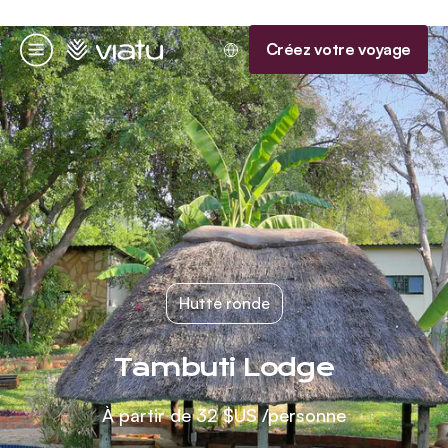
Accueil
Créez votre voyage
Menu
Hutte ronde
Tambuti Lodge
À partir de
32 $US
/personne