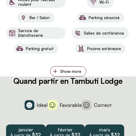
Wi-Fi
roulant
Bar / Salon
Parking sécurisé
Service de
Salles de conférence
blanchisserie
Parking gratuit
Piscine extérieure
Show more
Quand partir en Tambuti Lodge
Idéal
Favorable
Correct
janvier
février
mars
$32
$32
$32
À partir de
À partir de
À partir de