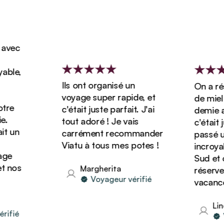
vec
le,
Ils ont organisé un
On a rése
voyage super rapide, et
de miel d
re
c'était juste parfait. J'ai
demie ave
tout adoré ! Je vais
c'était ju
 un
carrément recommander
passé un 
Viatu à tous mes potes !
incroyabl
e
Sud et on
nos
Margherita
réserver 
Voyageur vérifié
vacances 
Linda
fié
Vo