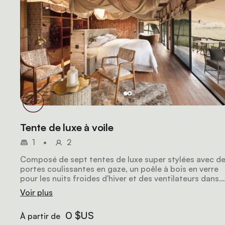
Tente de luxe à voile
1
•
2
Composé de sept tentes de luxe super stylées avec d
portes coulissantes en gaze, un poêle à bois en verre
pour les nuits froides d'hiver et des ventilateurs dans
les chambres pour les chaudes journées d'été, chaque
Voir plus
tente a sa propre salle de bain avec des toilettes à
chasse d'eau, une douche intérieure et extérieure, ains
0 $US
À partir de
qu'une baignoire en cuivre de style sabot.