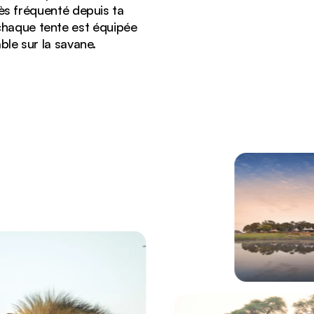
ès fréquenté depuis ta
chaque tente est équipée
ble sur la savane.
le parc national de Hwange, au Zimbabwe.