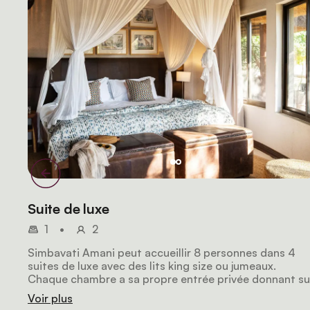
Suite de luxe
1
•
2
Simbavati Amani peut accueillir 8 personnes dans 4
suites de luxe avec des lits king size ou jumeaux.
Chaque chambre a sa propre entrée privée donnant su
le jardin luxuriant. Les 4 suites ont toutes une salle de
Voir plus
bain privée avec double lavabo et baignoire ou douche