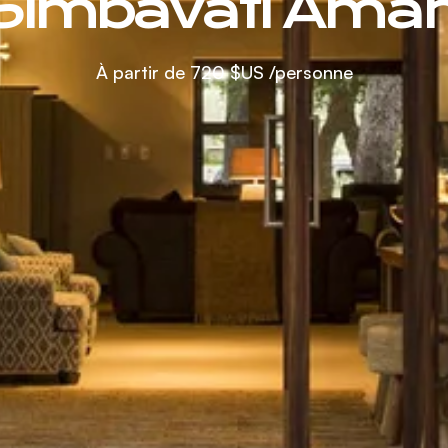
Simbavati Aman
À partir de
720 $US
/personne