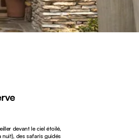
erve
ler devant le ciel étoilé,
 nuit), des safaris guidés