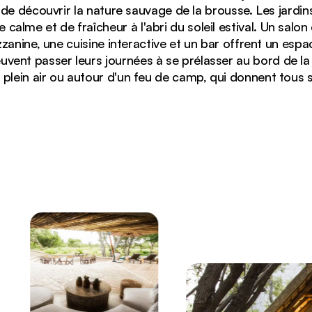
de découvrir la nature sauvage de la brousse. Les jardin
e calme et de fraîcheur à l'abri du soleil estival. Un salo
zanine, une cuisine interactive et un bar offrent un esp
euvent passer leurs journées à se prélasser au bord de l
n plein air ou autour d'un feu de camp, qui donnent tous s
mani Safari Lodge, avec des vases décoratifs et des lus