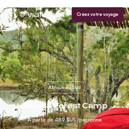
Accueil
Créez votre voyage
Menu
Afrique du Sud
Sibuya Forest Camp
À partir de
489 $US
/personne