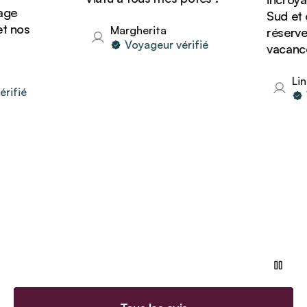
e
Sud et o
 nos
Margherita
réserver 
Voyageur vérifié
vacances 
Lind
fié
Vo