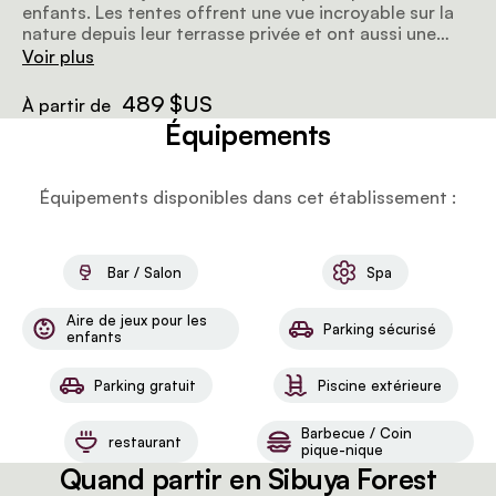
enfants. Les tentes offrent une vue incroyable sur la
nature depuis leur terrasse privée et ont aussi une
cheminée et une salle de bain privée.
Voir plus
489 $US
À partir de
Équipements
Équipements disponibles dans cet établissement :
Bar / Salon
Spa
Aire de jeux pour les
Parking sécurisé
enfants
Parking gratuit
Piscine extérieure
Barbecue / Coin
restaurant
pique-nique
Quand partir en Sibuya Forest