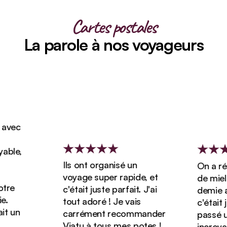
Cartes postales
La parole à nos voyageurs
vec
ble,
Ils ont organisé un
On a rése
voyage super rapide, et
de miel d
re
c'était juste parfait. J'ai
demie ave
tout adoré ! Je vais
c'était ju
 un
carrément recommander
passé un 
Viatu à tous mes potes !
incroyabl