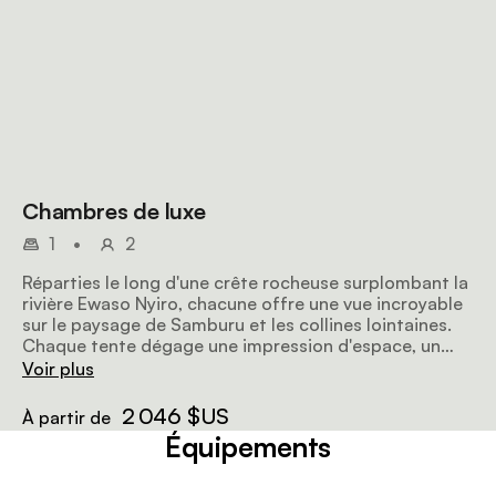
Chambres de luxe
1
•
2
Réparties le long d'une crête rocheuse surplombant la
rivière Ewaso Nyiro, chacune offre une vue incroyable
sur le paysage de Samburu et les collines lointaines.
Chaque tente dégage une impression d'espace, un
sentiment d'immersion dans la nature et une
Voir plus
atmosphère de sérénité et d'isolement. Les vues
dégagées, les sols polis et frais, les vérandas privées
2 046 $US
À partir de
avec piscines et chaises longues font de chaque
Équipements
chambre un espace tentant où il fait bon se détendre.
Les salles de bains spacieuses, les lits king-size à
baldaquin et les vastes espaces de détente sont la