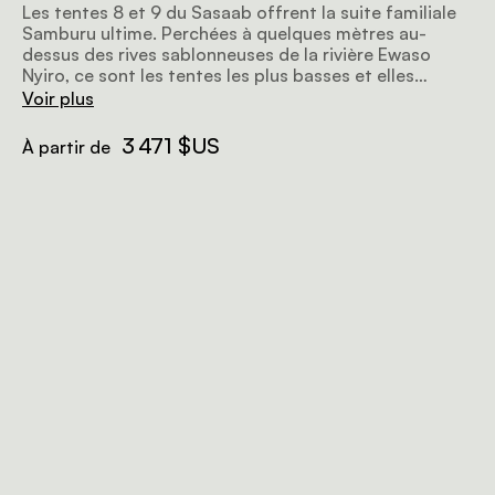
Les tentes 8 et 9 du Sasaab offrent la suite familiale
Samburu ultime. Perchées à quelques mètres au-
dessus des rives sablonneuses de la rivière Ewaso
Nyiro, ce sont les tentes les plus basses et elles
offrent une vue imprenable sur la rivière et la nature
Voir plus
sauvage. L'hébergement est plus que spacieux, avec
de grandes chambres doubles et twin avec salle de
3 471 $US
À partir de
bains privative, reliées par un salon ouvert et aéré au
milieu et une grande terrasse en bois à l'avant. Il y a
plein de coins pour se détendre et une superbe
piscine avec vue sur la rivière.