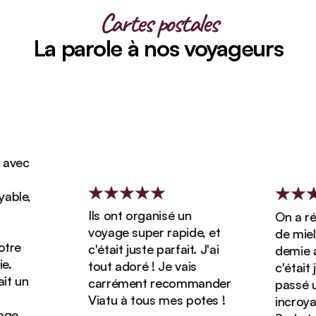
Cartes postales
La parole à nos voyageurs
vec
le,
Ils ont organisé un
On a rése
voyage super rapide, et
de miel d
re
c'était juste parfait. J'ai
demie ave
tout adoré ! Je vais
c'était ju
 un
carrément recommander
passé un 
Viatu à tous mes potes !
incroyabl
e