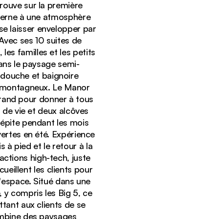
rouve sur la première
oderne à une atmosphère
 se laisser envelopper par
 Avec ses 10 suites de
 les familles et les petits
dans le paysage semi-
 douche et baignoire
e montagneux. Le Manor
grand pour donner à tous
ulaire du Karoo et les chaînes de montagnes bleues.
s de vie et deux alcôves
répite pendant les mois
vertes en été. Expérience
à pied et le retour à la
actions high-tech, juste
eillent les clients pour
l'espace. Situé dans une
 y compris les Big 5, ce
tant aux clients de se
ombine des paysages