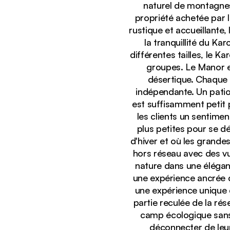
naturel de montagnes
propriété achetée par 
rustique et accueillante,
la tranquillité du Ka
différentes tailles, le Ka
groupes. Le Manor es
désertique. Chaque 
indépendante. Un pati
est suffisamment petit 
Affichage :
Dîner en plein air avec vue sur les montagnes à l
les clients un sentimen
plus petites pour se d
d'hiver et où les grande
hors réseau avec des vu
nature dans une élégant
une expérience ancrée d
une expérience unique d
partie reculée de la ré
camp écologique sans 
déconnecter de leu