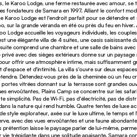
, le Karoo Lodge, une ferme restaurée avec amour, se t
les fondateurs de Samara en 1997. Alliant le confort m
 le Karoo Lodge est l'endroit parfait pour se détendre et
roo, sur la grande véranda en été ou près du feu en hiver.
roo Lodge accueille les voyageurs individuels, les couples,
t une élégante villa de 4 suites, une oasis saisissante 
suite comprend une chambre et une salle de bains avec
o privé avec des sièges extérieurs donne sur un paysag
pour offrir une atmosphère intime, mais suffisamment 
a réserve Samara Karoo, avec vue sur le paysage spectac
t d'espace et d'intimité. La villa s'ouvre sur deux espace
étendre. Détendez-vous près de la cheminée où un feu c
s portes vitrées donnant sur la terrasse sont grandes ou
es envoûtantes, Plains Camp se concentre sur les safaris 
e simplicité. Pas de Wi-Fi, pas d'électricité, pas de distr
ans la nature qui rend humble. Quatre tentes de luxe accu
e style explorateur, axée sur le luxe ultime, le temps et 
serve, avec des vues envoûtantes et une faune abondante,
prétention laisse le paysage parler de lui-même, permet
r vie trépidante dans une solitude apaisante. Samara c