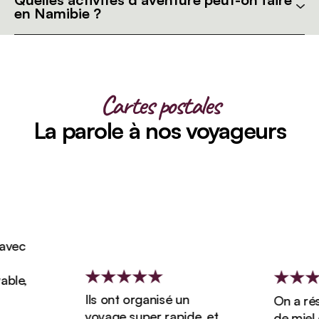
en Namibie ?
Cartes postales
La parole à nos voyageurs
vec
le,
Ils ont organisé un
On a réser
voyage super rapide, et
de miel d