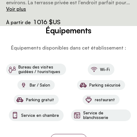
environs. La terrasse privée est l'endroit parfait pour
passer la journée, prendre un verre au coucher du
Voir plus
soleil ou profiter d'un dîner romantique.
1 016 $US
À partir de
Équipements
Équipements disponibles dans cet établissement :
Bureau des visites
Wi-Fi
guidées / touristiques
Bar / Salon
Parking sécurisé
Parking gratuit
restaurant
Service de
Service en chambre
blanchisserie