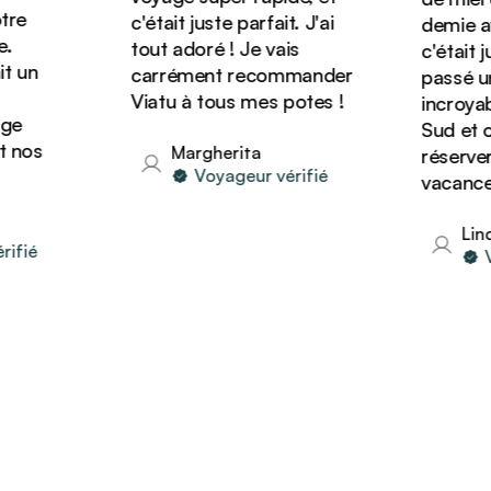
e
c'était juste parfait. J'ai
demie ave
tout adoré ! Je vais
c'était jus
 un
carrément recommander
passé un 
Viatu à tous mes potes !
incroyable
e
Sud et on
nos
Margherita
réserver d
Voyageur vérifié
vacances 
Linda
fié
Voy