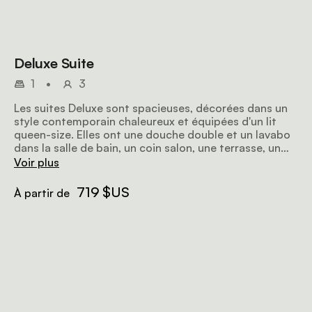
Deluxe Suite
1
•
3
Les suites Deluxe sont spacieuses, décorées dans un
style contemporain chaleureux et équipées d'un lit
queen-size. Elles ont une douche double et un lavabo
dans la salle de bain, un coin salon, une terrasse, un
coffre-fort, un sèche-cheveux et des peignoirs.
Voir plus
719 $US
À partir de