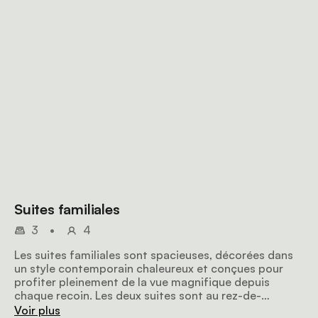
Suites familiales
3
•
4
Les suites familiales sont spacieuses, décorées dans
un style contemporain chaleureux et conçues pour
profiter pleinement de la vue magnifique depuis
chaque recoin. Les deux suites sont au rez-de-
chaussée et ont un accès direct à la plage.
Voir plus