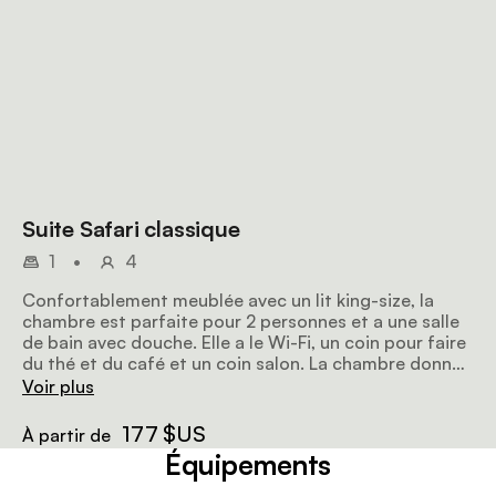
Suite Safari classique
1
•
4
Confortablement meublée avec un lit king-size, la
chambre est parfaite pour 2 personnes et a une salle
de bain avec douche. Elle a le Wi-Fi, un coin pour faire
du thé et du café et un coin salon. La chambre donne
sur un patio avec vue sur les environs.
Voir plus
177 $US
À partir de
Équipements