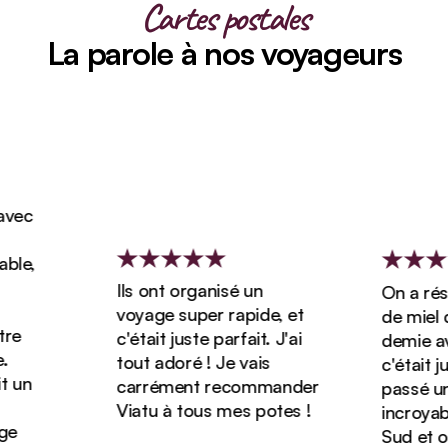
Cartes postales
La parole à nos voyageurs
c
e,
Ils ont organisé un
On a réserv
voyage super rapide, et
de miel de 
c'était juste parfait. J'ai
demie avec 
tout adoré ! Je vais
c'était just
n
carrément recommander
passé un s
Viatu à tous mes potes !
incroyable 
Sud et on 