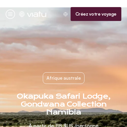
Accueil
Créez votre voyage
Menu
Afrique australe
Okapuka Safari Lodge,
Gondwana Collection
Namibia
À partir de
118 $US
/personne