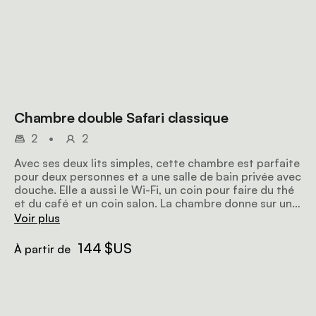
Chambre double Safari classique
2
•
2
Avec ses deux lits simples, cette chambre est parfaite
pour deux personnes et a une salle de bain privée avec
douche. Elle a aussi le Wi-Fi, un coin pour faire du thé
et du café et un coin salon. La chambre donne sur un
patio avec vue sur les environs.
Voir plus
144 $US
À partir de