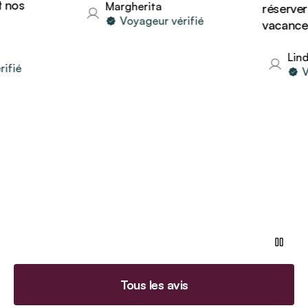
os
Margherita
réserver d'
Voyageur vérifié
vacances av
Linda
é
Voya
Tous les avis