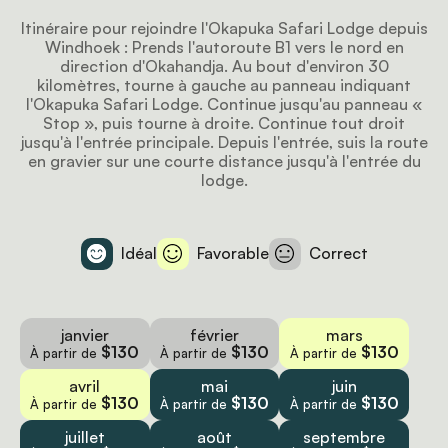
Itinéraire pour rejoindre l'Okapuka Safari Lodge depuis
Windhoek : Prends l'autoroute B1 vers le nord en
direction d'Okahandja. Au bout d'environ 30
kilomètres, tourne à gauche au panneau indiquant
l'Okapuka Safari Lodge. Continue jusqu'au panneau «
Stop », puis tourne à droite. Continue tout droit
jusqu'à l'entrée principale. Depuis l'entrée, suis la route
en gravier sur une courte distance jusqu'à l'entrée du
lodge.
Idéal
Favorable
Correct
janvier
février
mars
$130
$130
$130
À partir de
À partir de
À partir de
avril
mai
juin
$130
$130
$130
À partir de
À partir de
À partir de
juillet
août
septembre