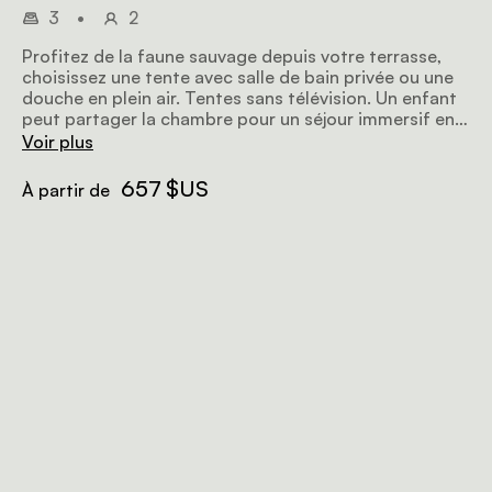
3
•
2
Profitez de la faune sauvage depuis votre terrasse,
choisissez une tente avec salle de bain privée ou une
douche en plein air. Tentes sans télévision. Un enfant
peut partager la chambre pour un séjour immersif en
pleine nature.
Voir plus
657 $US
À partir de