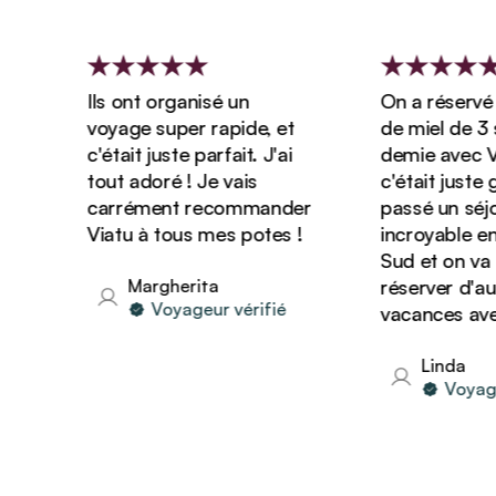
Ils ont organisé un
On a réservé no
voyage super rapide, et
de miel de 3 se
c'était juste parfait. J'ai
demie avec Viat
tout adoré ! Je vais
c'était juste gén
carrément recommander
passé un séjour
Viatu à tous mes potes !
incroyable en A
Sud et on va s
Margherita
réserver d'autr
Voyageur vérifié
vacances avec V
Linda
Voyageur