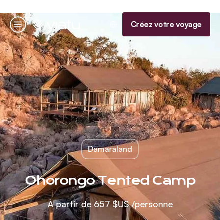
Accueil
Créez votre voyage
Menu
Damaraland
Ohorongo Tented Camp
À partir de
657 $US
/personne