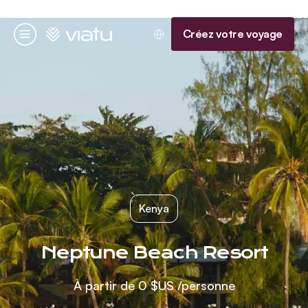
Accueil
Créez votre voyage
Menu
Kenya
Neptune Beach Resort
À partir de
0 $US
/personne