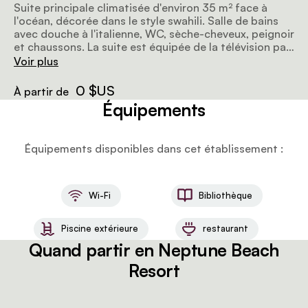
Suite principale climatisée d'environ 35 m² face à
l'océan, décorée dans le style swahili. Salle de bains
avec douche à l'italienne, WC, sèche-cheveux, peignoir
et chaussons. La suite est équipée de la télévision par
satellite, d'un téléphone, d'un minibar, d'un mini
Voir plus
coffre-fort, d'une moustiquaire et d'un
plateau/bouilloire. Coin salon confortable. Grand
0 $US
À partir de
balcon avec vue sur le jardin, la piscine et vue partielle
Équipements
sur l'océan. Lit de jour Lamu sur le balcon. Corbeille de
fruits à l'arrivée. Wi-Fi gratuit.
Équipements disponibles dans cet établissement :
Wi-Fi
Bibliothèque
Piscine extérieure
restaurant
Quand partir en Neptune Beach
Resort