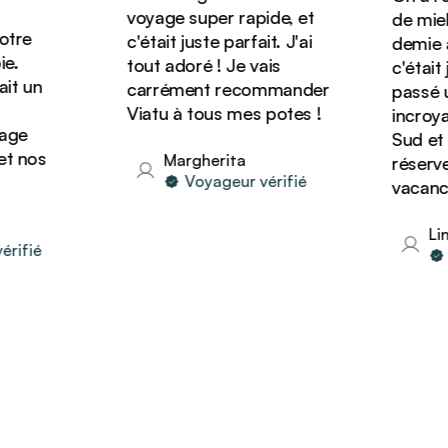
voyage super rapide, et
de miel d
re
c'était juste parfait. J'ai
demie ave
tout adoré ! Je vais
c'était ju
 un
carrément recommander
passé un 
Viatu à tous mes potes !
incroyabl
e
Sud et o
 nos
Margherita
réserver 
Voyageur vérifié
vacances 
Lind
fié
Vo