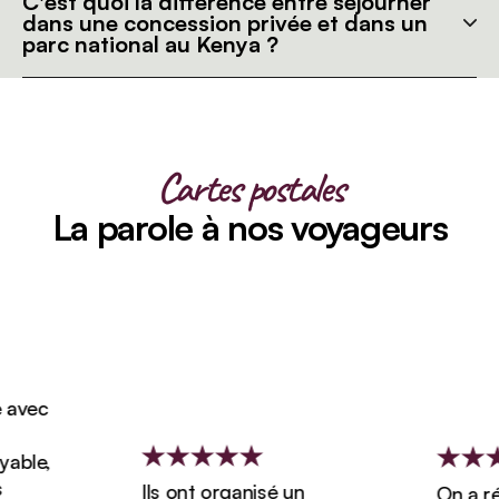
C'est quoi la différence entre séjourner
dans une concession privée et dans un
parc national au Kenya ?
Cartes postales
La parole à nos voyageurs
vec
ble,
Ils ont organisé un
On a rése