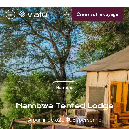
Accueil
Créez votre voyage
Menu
Namibie
Nambwa Tented Lodge
À partir de
525 $US
/personne