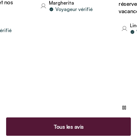
 nos
Margherita
réserver 
Voyageur vérifié
vacances 
Lind
fié
Vo
Tous les avis