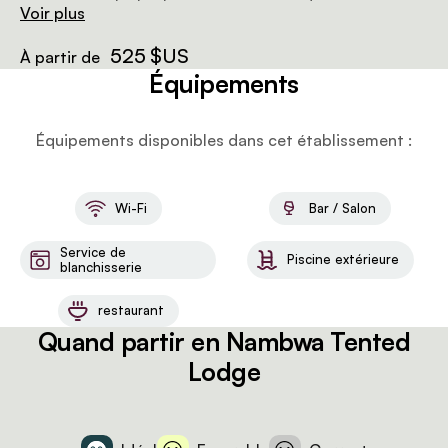
salle de bain avec baignoire et douche, un coffre-fort
Voir plus
pour ordinateur portable et des prises pour recharger
tes appareils électroniques.
525 $US
À partir de
Équipements
Équipements disponibles dans cet établissement :
Wi-Fi
Bar / Salon
Service de
Piscine extérieure
blanchisserie
restaurant
Quand partir en Nambwa Tented
Lodge