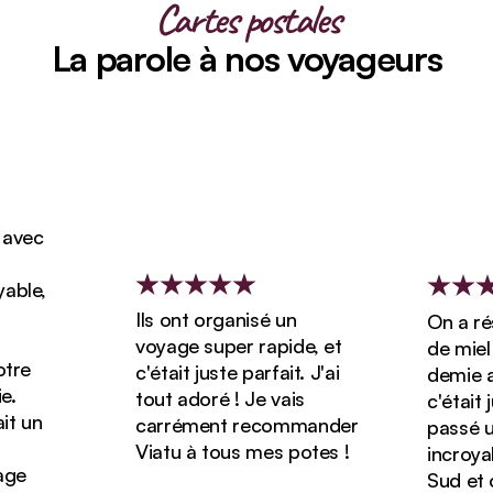
Cartes postales
La parole à nos voyageurs
vec
ble,
Ils ont organisé un
On a rése
voyage super rapide, et
de miel d
re
c'était juste parfait. J'ai
demie ave
tout adoré ! Je vais
c'était ju
 un
carrément recommander
passé un 
Viatu à tous mes potes !
incroyabl
e
Sud et o