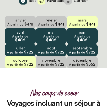
Idéal
Favorable
Correct
janvier
février
mars
$441
$441
$441
À partir de
À partir de
À partir de
avril
mai
juin
À partir de
À partir de
À partir de
$486
$486
$486
juillet
août
septembre
$722
$722
$722
À partir de
À partir de
À partir de
octobre
novembre
décembre
$722
$722
$552
À partir de
À partir de
À partir de
Nos coups de coeur
Voyages incluant un séjour à