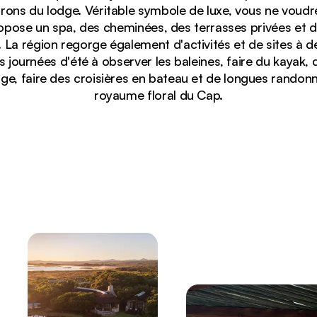
irons du lodge. Véritable symbole de luxe, vous ne voudre
opose un spa, des cheminées, des terrasses privées et de
. La région regorge également d'activités et de sites à d
 journées d'été à observer les baleines, faire du kayak,
ge, faire des croisières en bateau et de longues randon
royaume floral du Cap.
 Lagoon Lodge, avec ses chaises Adirondack, qui donne 