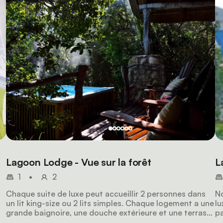
Lagoon Lodge - Vue sur la forêt
L
1
•
2
Chaque suite de luxe peut accueillir 2 personnes dans
No
un lit king-size ou 2 lits simples. Chaque logement a une
lu
grande baignoire, une douche extérieure et une terrasse
pa
privée. La formule tout compris comprend tous les
bo