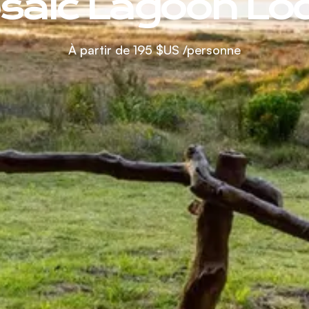
saic Lagoon Lo
À partir de
195 $US
/personne