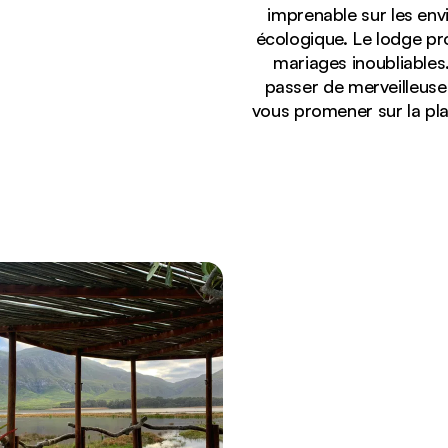
imprenable sur les env
écologique. Le lodge pr
mariages inoubliables
passer de merveilleuses
vous promener sur la pla
Affichage :
Coucher de soleil vu depuis la terrasse du Mosaic