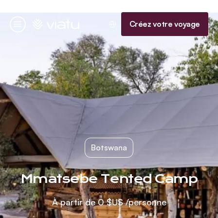
Accueil
Créez votre voyage
Menu
Botswana
Mmatsebe Tented Camp
À partir de
0 $US
/personne