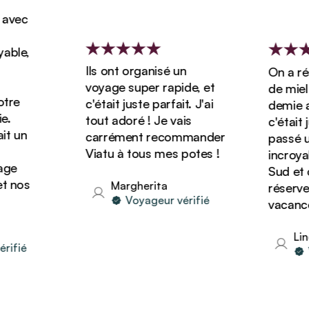
vec
ble,
Ils ont organisé un
On a rése
voyage super rapide, et
de miel d
re
c'était juste parfait. J'ai
demie ave
tout adoré ! Je vais
c'était ju
 un
carrément recommander
passé un 
Viatu à tous mes potes !
incroyabl
e
Sud et o
 nos
Margherita
réserver 
Voyageur vérifié
vacances 
Lind
fié
Vo