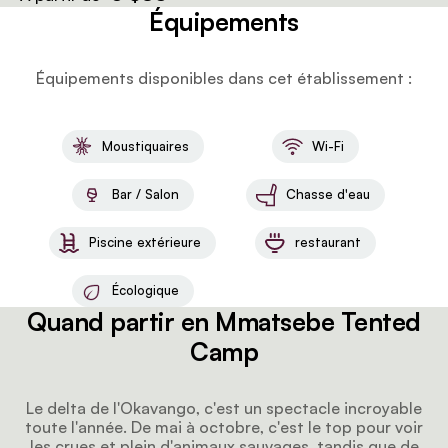
véranda privée pour observer les éléphants s'abreuver
Équipements
à la rivière ou profitez simplement de la sérénité des
forêts anciennes du delta.
Équipements disponibles dans cet établissement :
Moustiquaires
Wi-Fi
Bar / Salon
Chasse d'eau
Piscine extérieure
restaurant
Écologique
Quand partir en Mmatsebe Tented
Camp
Le delta de l'Okavango, c'est un spectacle incroyable
toute l'année. De mai à octobre, c'est le top pour voir
les crues et plein d'animaux sauvages, tandis que de