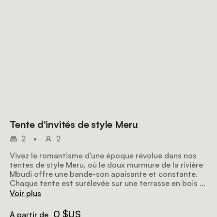
Tente d'invités de style Meru
2
•
2
Vivez le romantisme d'une époque révolue dans nos
tentes de style Meru, où le doux murmure de la rivière
Mbudi offre une bande-son apaisante et constante.
Chaque tente est surélevée sur une terrasse en bois et
dispose de draps de haute qualité, de meubles
Voir plus
artisanaux et d'une salle de bains privative qui allie à la
perfection luxe et nature sauvage. Sortez sur votre
0 $US
À partir de