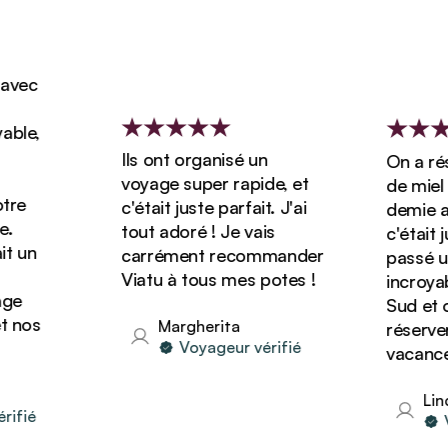
vec
le,
Ils ont organisé un
On a rése
voyage super rapide, et
de miel d
re
c'était juste parfait. J'ai
demie ave
tout adoré ! Je vais
c'était ju
 un
carrément recommander
passé un 
Viatu à tous mes potes !
incroyabl
e
Sud et on
nos
Margherita
réserver 
Voyageur vérifié
vacances 
Linda
fié
Vo