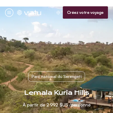
Accueil
Créez votre voyage
Menu
Parc national du Serengeti
Lemala Kuria Hills
À partir de
2 992 $US
/personne