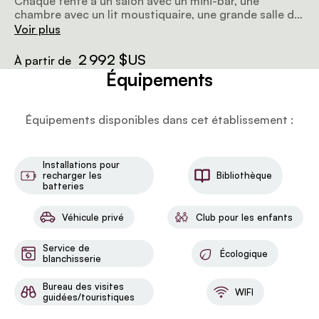
Chaque tente a un salon avec un mini-bar, une
chambre avec un lit moustiquaire, une grande salle de
bain avec baignoire indépendante, douche intérieure
Voir plus
et extérieure, et une grande terrasse avec tables et
chaises, une piscine privée et des chaises longues.
2 992 $US
À partir de
Chaque terrasse offre une vue incroyable sur les
Équipements
pentes herbeuses en contrebas. La capacité max est
de 3 personnes.
Équipements disponibles dans cet établissement :
Installations pour
recharger les
Bibliothèque
batteries
Véhicule privé
Club pour les enfants
Service de
Écologique
blanchisserie
Bureau des visites
WIFI
guidées/touristiques