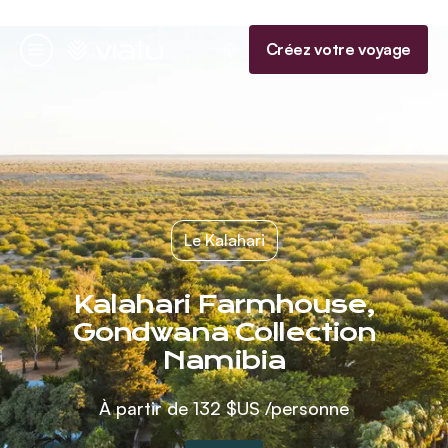
Accueil
Créez votre voyage
Menu
Le Kalahari
Kalahari Farmhouse,
Gondwana Collection
Namibia
À partir de
132 $US
/personne