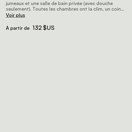
jumeaux et une salle de bain privée (avec douche
seulement). Toutes les chambres ont la clim, un coin
pour faire du thé et du café et une petite véranda
Voir plus
avec vue sur le jardin. Wi-Fi (1 Go par personne).
132 $US
À partir de