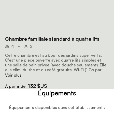
Chambre familiale standard à quatre lits
4
•
2
Cette chambre est au bout des jardins super verts.
C'est une pièce ouverte avec quatre lits simples et
une salle de bain privée (avec douche seulement). Elle
a la clim, du thé et du café gratuits. Wi-Fi (1 Go par
personne et par jour gratuit) dans les espaces
Voir plus
communs.
132 $US
À partir de
Équipements
Équipements disponibles dans cet établissement :