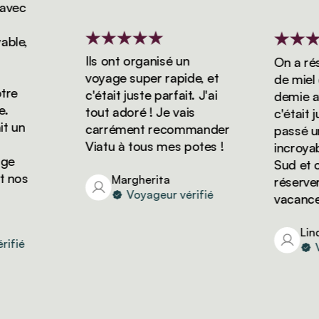
ec
le,
Ils ont organisé un
On a réser
voyage super rapide, et
de miel de
e
c'était juste parfait. J'ai
demie avec
tout adoré ! Je vais
c'était jus
un
carrément recommander
passé un s
Viatu à tous mes potes !
incroyable
e
Sud et on
nos
Margherita
réserver d
Voyageur vérifié
vacances a
Linda
ié
Voy