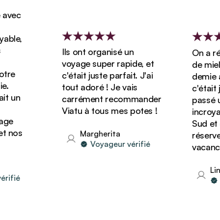
vec
ble,
Ils ont organisé un
On a rése
voyage super rapide, et
de miel 
re
c'était juste parfait. J'ai
demie ave
.
tout adoré ! Je vais
c'était ju
t un
carrément recommander
passé un
Viatu à tous mes potes !
incroyabl
ge
Sud et o
 nos
Margherita
réserver 
Voyageur vérifié
vacances 
Lind
ifié
Vo