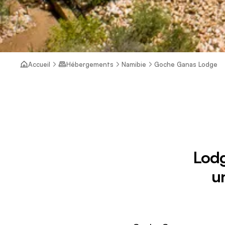
Accueil
Hébergements
Namibie
Goche Ganas Lodge
Lodg
u