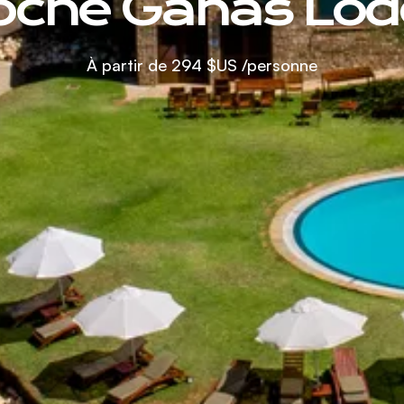
oche Ganas Lod
À partir de
294 $US
/personne