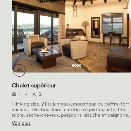
Chalet supérieur
1
•
2
1 lit king size, 2 lits jumeaux, moustiquaire, coffre-fort,
minibar, télé, bouilloire, cafetière à piston, café, thé,
sucre, sèche-cheveux, peignoirs, douche et baignoire.
La chambre peut accueillir 2 adultes et 2 enfants de 0
Voir plus
12 ans.