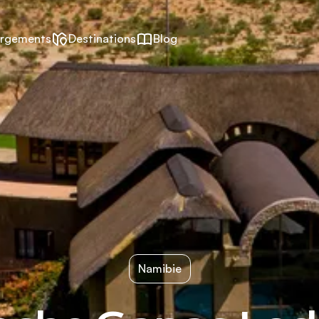
rgements
Destinations
Blog
Namibie