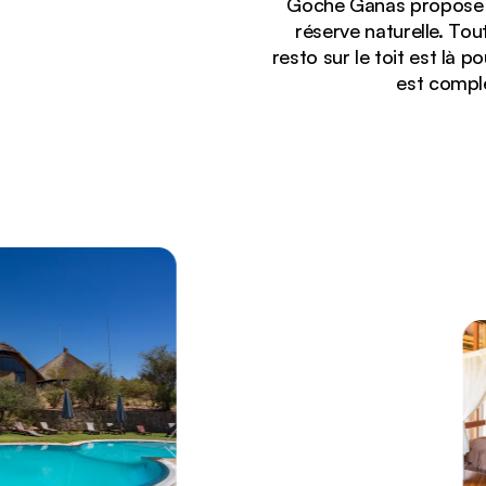
Goche Ganas propose 16
réserve naturelle. Tou
resto sur le toit est là 
est comple
Affichage :
Vue aérienne du Goche Ganas Lodge avec ses vill
namibiennes.