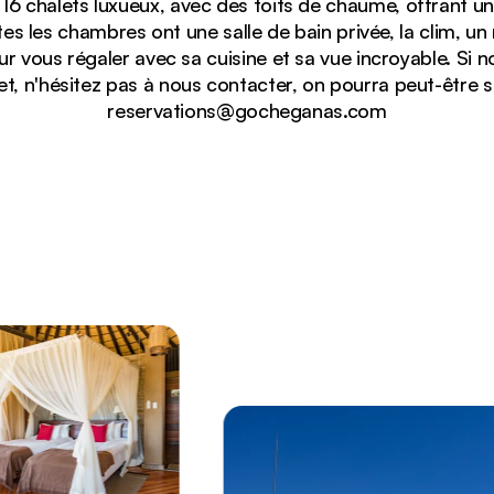
 chalets luxueux, avec des toits de chaume, offrant un
tes les chambres ont une salle de bain privée, la clim, un 
pour vous régaler avec sa cuisine et sa vue incroyable. Si 
t, n'hésitez pas à nous contacter, on pourra peut-être s
reservations@gocheganas.com
as au toit de chaume, sa piscine à débordement et son