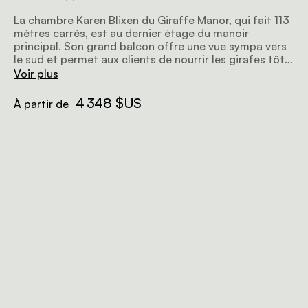
La chambre Karen Blixen du Giraffe Manor, qui fait 113
mètres carrés, est au dernier étage du manoir
principal. Son grand balcon offre une vue sympa vers
le sud et permet aux clients de nourrir les girafes tôt
le matin. Cette suite avec deux chambres, la plus
Voir plus
grande de toutes les chambres du manoir, a été
reconstruite et déplacée à son nouvel emplacement
4 348 $US
À partir de
en 2019. Chaque chambre a sa propre salle de bains
avec baignoire, douche et double vasque. La chambre
principale a un lit king-size à baldaquin, tandis que la
deuxième chambre a deux lits simples à baldaquin et
un petit lit de jour qui peut accueillir un jeune enfant.
La chambre a aussi un salon spacieux avec une
cheminée et un bureau.