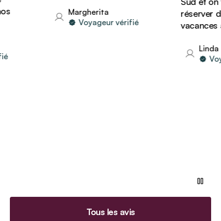
Sud et on va
Margherita
réserver d'au
Voyageur vérifié
vacances avec
Linda
Voyage
Tous les avis