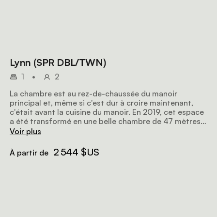
Lynn (SPR DBL/TWN)
1
•
2
La chambre est au rez-de-chaussée du manoir
principal et, même si c'est dur à croire maintenant,
c'était avant la cuisine du manoir. En 2019, cet espace
a été transformé en une belle chambre de 47 mètres
carrés avec une salle de bain super chic comprenant
Voir plus
une baignoire, une douche et deux lavabos. Le lit peut
être transformé en lit double ou en deux lits simples,
2 544 $US
À partir de
et on peut accéder à la chambre par l'ancien escalier
de service ou depuis le rez-de-chaussée pour les
clients qui ont des difficultés à se déplacer. Il y a une
petite véranda qui donne sur un grand coin salon
extérieur couvert où les clients peuvent s'amuser à
nourrir les girafes qui passent par là.