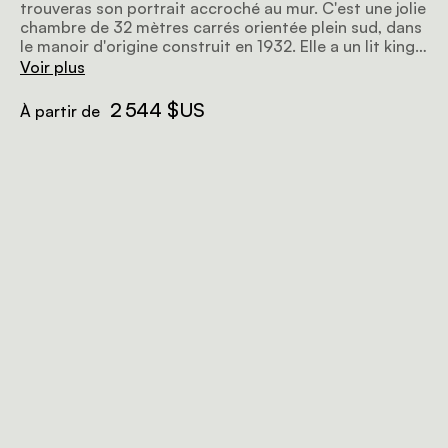
trouveras son portrait accroché au mur. C'est une jolie
chambre de 32 mètres carrés orientée plein sud, dans
le manoir d'origine construit en 1932. Elle a un lit king
size, une cheminée et un balcon attenant d'où tu peux
Voir plus
nourrir les girafes. La salle de bain attenante a gardé
son style Art déco original et original. On a choisi de
2 544 $US
À partir de
ne pas la moderniser, car on préfère garder l'ambiance
d'époque et protéger le patrimoine du bâtiment, vu
qu'il reste si peu de témoignages de l'architecture
passée du Kenya. Cette chambre ne peut pas être
transformée en chambre double et est donc idéale
pour les couples.