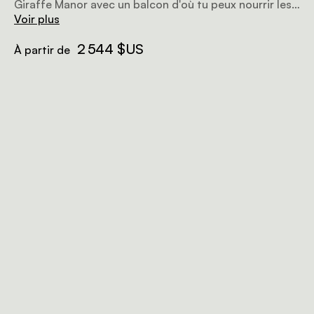
Giraffe Manor avec un balcon d'où tu peux nourrir les
girafes quand elles viennent tôt le matin chercher des
Voir plus
friandises. La chambre peut accueillir un couple ou
deux personnes seules (lit double ou lits jumeaux). La
2 544 $US
À partir de
salle de bains privative a deux lavabos et une douche
spacieuse.