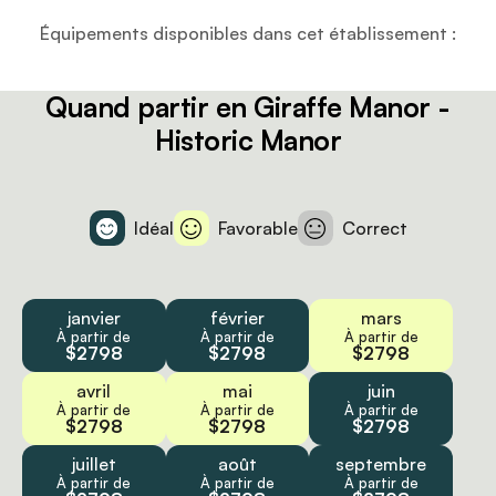
enfant qui t'accompagne. Les clients qui restent à
Équipements disponibles dans cet établissement :
Marlon ont le privilège de séjourner dans la chambre
qui porte le nom d'une des girafes originales du
manoir. Son homonyme était le parrain préféré de
tout le monde, Marlon Brando, un ami des anciens
Quand partir en Giraffe Manor -
propriétaires du Giraffe Manor.
Historic Manor
Idéal
Favorable
Correct
janvier
février
mars
À partir de
À partir de
À partir de
$2798
$2798
$2798
avril
mai
juin
À partir de
À partir de
À partir de
$2798
$2798
$2798
juillet
août
septembre
À partir de
À partir de
À partir de