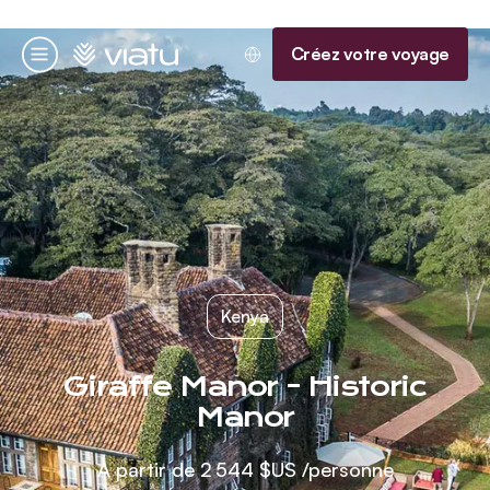
Accueil
Créez votre voyage
Menu
Kenya
Giraffe Manor - Historic
Manor
À partir de
2 544 $US
/personne