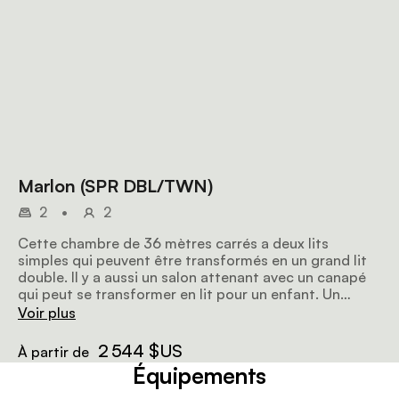
Marlon (SPR DBL/TWN)
2
•
2
Cette chambre de 36 mètres carrés a deux lits
simples qui peuvent être transformés en un grand lit
double. Il y a aussi un salon attenant avec un canapé
qui peut se transformer en lit pour un enfant. Un
balcon orienté à l'est, au pied du lit principal, permet
Voir plus
aux clients de nourrir nos élégants amis au long cou
lorsqu'ils passent par là. C'est la hauteur parfaite pour
2 544 $US
À partir de
les girafes ! La grande salle de bain principale a une
Équipements
douche et il y a une autre douche compacte et des
toilettes à l'autre bout de la pièce, super pour un