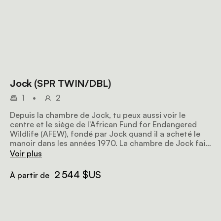
Jock (SPR TWIN/DBL)
1
•
2
Depuis la chambre de Jock, tu peux aussi voir le
centre et le siège de l'African Fund for Endangered
Wildlife (AFEW), fondé par Jock quand il a acheté le
manoir dans les années 1970. La chambre de Jock fait
environ 28 mètres carrés et peut accueillir un couple
Voir plus
ou deux personnes (lit double ou lits jumeaux). Elle a
une cheminée et une salle de bain avec baignoire,
2 544 $US
À partir de
douche et deux lavabos.