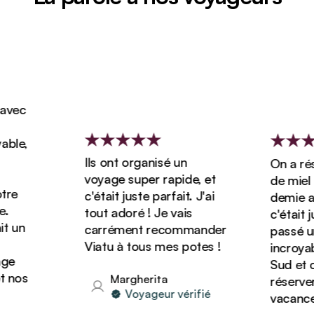
ec
le,
Ils ont organisé un
On a réser
voyage super rapide, et
de miel de
e
c'était juste parfait. J'ai
demie avec
tout adoré ! Je vais
c'était jus
 un
carrément recommander
passé un 
Viatu à tous mes potes !
incroyable
e
Sud et on
nos
Margherita
réserver d
Voyageur vérifié
vacances a