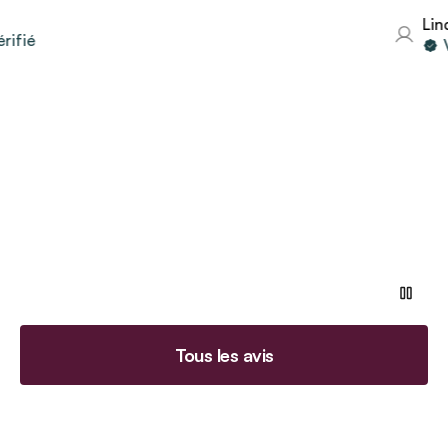
Linda
ié
Voy
Tous les avis