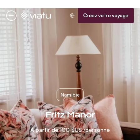
Accueil
Créez votre voyage
Menu
Namibie
Fritz Manor
À partir de
100 $US
/personne